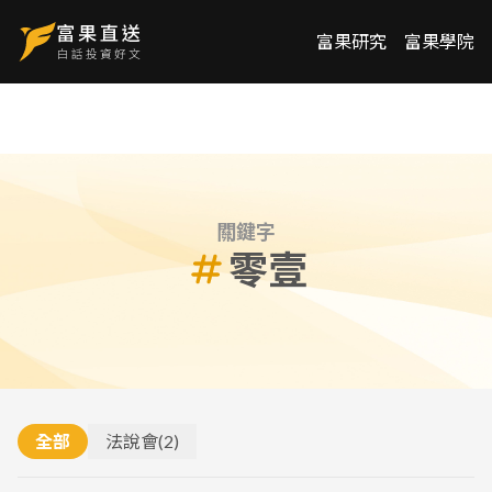
富果研究
富果學院
關鍵字
零壹
全部
法說會
(
2
)