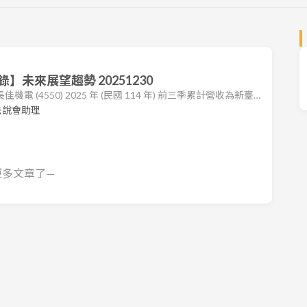
未來展望趨勢 20251230
電 (4550) 2025 年 (民國 114 年) 前三季累計營收為新臺
，EPS 為 0.65 元。相較於前兩年 (112、113 年) 的高峰期，今
法說會助理
，整體營收與獲利表現呈現下滑趨勢。 重大里程碑：公司於
SMC) 審核，成為其合格廠商，目
更多文章了—