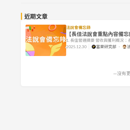
近期文章
法說會備忘錄
【長佳法說會重點內容備忘錄】
1. 長佳營運摘要 營收與獲利概況：長佳機
幣 5.86 億元，稅後淨利 2,474 萬元
2025.12.30
富果研究部
年因工程進度延宕導致營收認列遞延
本月 (12 月) 正式通過台積電 (T
—沒有