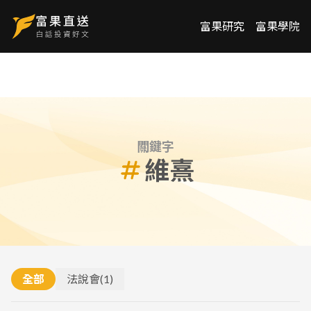
富果研究
富果學院
關鍵字
維熹
全部
法說會
(
1
)