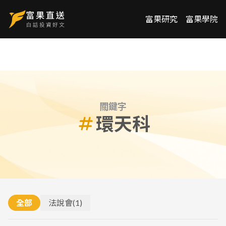
富果研究
富果學院
關鍵字
環天科
全部
法說會
(
1
)