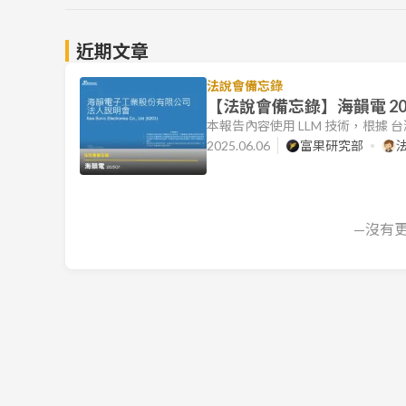
近期文章
法說會備忘錄
【法說會備忘錄】海韻電 202
本報告內容使用 LLM 技術，根據
本文件的目標是協助讀者快速理解
2025.06.06
富果研究部
本摘要僅供參考，若有進一步需求，
可參考富果直送：【關鍵報告】ATX 是
運摘要 2025Q1 財務表現：
—沒有