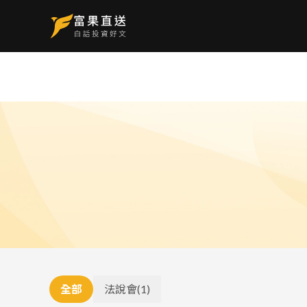
全部
法說會
(
1
)