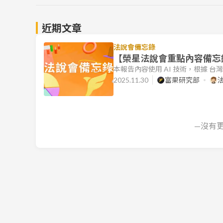
近期文章
法說會備忘錄
【榮星法說會重點內容備忘錄】
本報告內容使用 AI 技術，根據 
文件的目標是協助讀者快速理解各公
2025.11.30
富果研究部
榮星營運摘要 榮星電線（市：161
營運面臨挑戰。合併營收為 新台幣 2
匯兌損失，稅後淨損為
—沒有