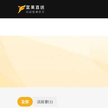
全部
法說會
(
1
)