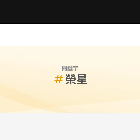
關鍵字
榮星