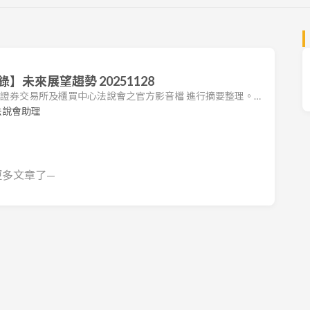
未來展望趨勢 20251128
台灣證券交易所及櫃買中心法說會之官方影音檔 進行摘要整理。本
司法說會之重點，包括營運狀況、財務表現及未來展望。 1.
法說會助理
7） 2025 年前三季因受關稅、國際貿易情勢及匯率波動影響，
4.53 億元，毛利率為 7.41%，本業營運接近損平，但因業外
更多文章了—