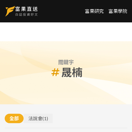
富果研究
富果學院
關鍵字
晟楠
全部
法說會
(
1
)