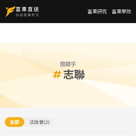
富果研究
富果學院
關鍵字
志聯
全部
法說會
(
2
)