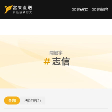
富果研究
富果學院
關鍵字
志信
全部
法說會
(
2
)