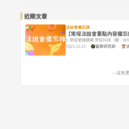
近期文章
法說會備忘錄
【常珵法說會重點內容備忘錄】
1. 常珵營運摘要 常珵科技（櫃：8
「擴張加轉型」，在既有的網通業務
2025.12.11
富果研究部
概況: 2025 前三季累計營收為 N
成效。然而，由於產品組合調整及客戶
新能源研發及新產品
—沒有