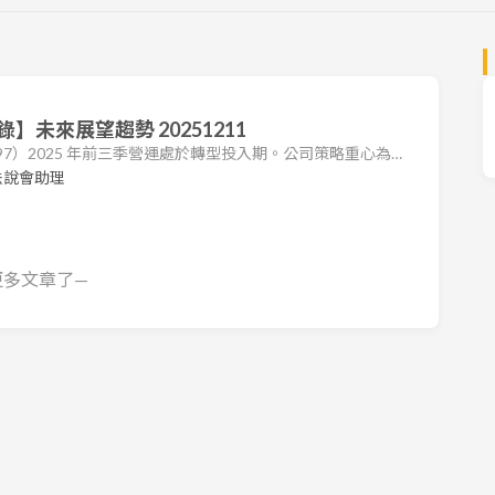
未來展望趨勢 20251211
097）2025 年前三季營運處於轉型投入期。公司策略重心為
基礎上，積極佈局新能源事業，形成雙引擎成長模式。 財務
法說會助理
T$2.22 億，年增 42%，顯示在新興市場與新客戶開發策略上已見
結構變動，毛利率由去年同期的 33% 下降至 24%。因投入
更多文章了—