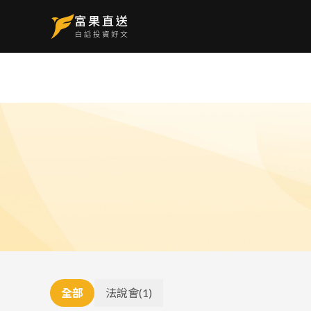
全部
法說會
(
1
)