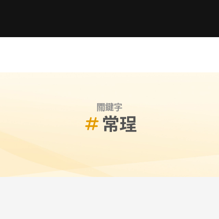
關鍵字
常珵