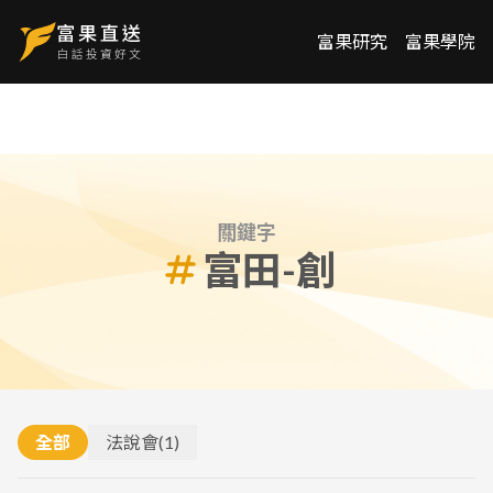
富果研究
富果學院
關鍵字
富田-創
全部
法說會
(
1
)