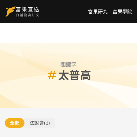
富果研究
富果學院
關鍵字
太普高
全部
法說會
(
1
)