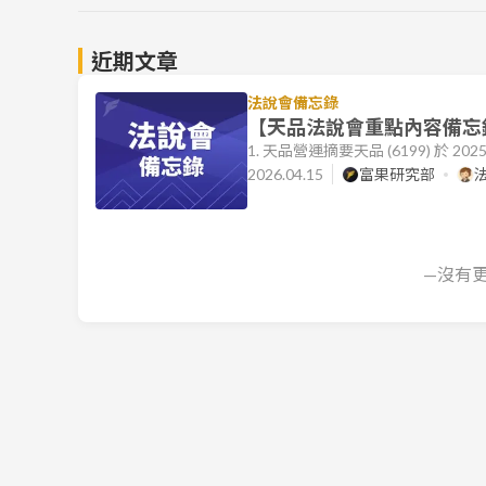
近期文章
法說會備忘錄
【天品法說會重點內容備忘錄】
1. 天品營運摘要天品 (6199) 於
淨科技，結合既有的生命事業，形成
2026.04.15
富果研究部
2026Q1 營運表現亮眼。營收表現：
1,169.16%。其中 3 月單月營收達 
—沒有