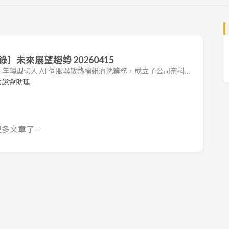
未來展望趨勢 20260415
 2025 年轉型切入 AI 伺服器散熱模組清洗業務，成立子公司奈科潔
「雙引擎」成長策略。受惠於 AI 業務的爆發性成長，公司
法說會助理
2026 年前三月累計營收達 2.77 億元，相較去年同期成長
1.81 億元，年增率高達 2,278.93%，主要由
更多文章了—