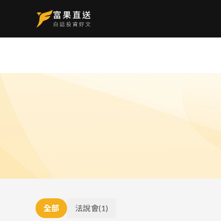
全部
法說會
(
1
)