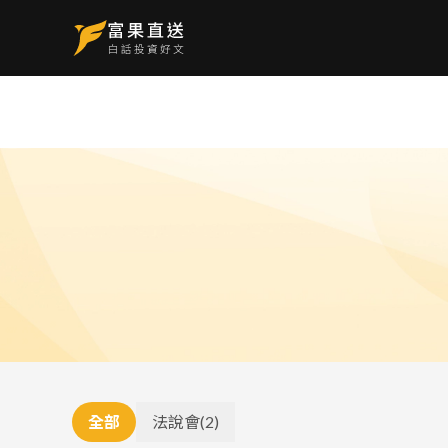
全部
法說會
(
2
)