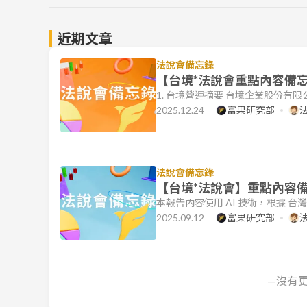
近期文章
法說會備忘錄
【台境*法說會重點內容備忘錄
1. 台境營運摘要 台境企業股份有
策略。公司近年營運受大型專案入帳週
2025.12.24
富果研究部
15.2 億元，EPS 為 1.62 元。2
割，每股面額由 10 元改為 5 元，過
法說會備忘錄
【台境*法說會】重點內容備忘
本報告內容使用 AI 技術，根據 
文件的目標是協助讀者快速理解各公
2025.09.12
富果研究部
台境*營運摘要 2025 上半年財務表現
0.8 億元，每股盈餘 (EPS) 為
—沒有