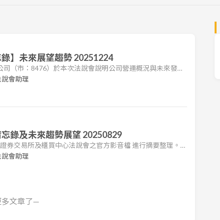
】未來展望趨勢 20251224
限公司（市：8476）於本次法說會說明公司營運概況與未來發展
期影響，財務表現呈現波動。 近期營運: 2024 年營收為
法說會助理
025 年前三季累計營收為 9.19 億元。公司於 2024 年進行股票分
往 EPS 數據已追溯調整。 重大發展: 大型整治案:
錄及未來趨勢展望 20250829
台灣證券交易所及櫃買中心法說會之官方影音檔 進行摘要整理。本
司法說會之重點，包括營運狀況、財務表現及未來展望。 1.
法說會助理
：2025 上半年合併營收為 6.39 億元，毛利 1.41 億元，淨利
 0.63 元。相較去年同期，營收與獲利有所下滑，主要受高雄煉油
更多文章了—