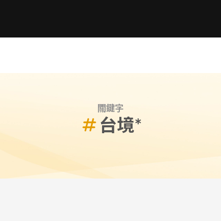
關鍵字
台境*