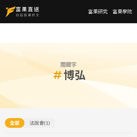
富果研究
富果學院
關鍵字
博弘
全部
法說會
(
1
)