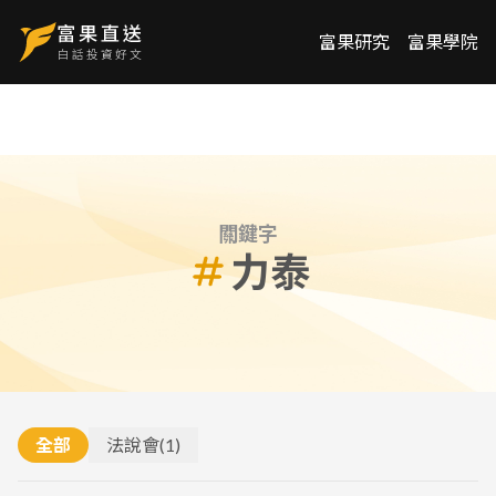
富果研究
富果學院
關鍵字
力泰
全部
法說會
(
1
)