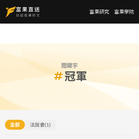
富果研究
富果學院
關鍵字
冠軍
全部
法說會
(
1
)