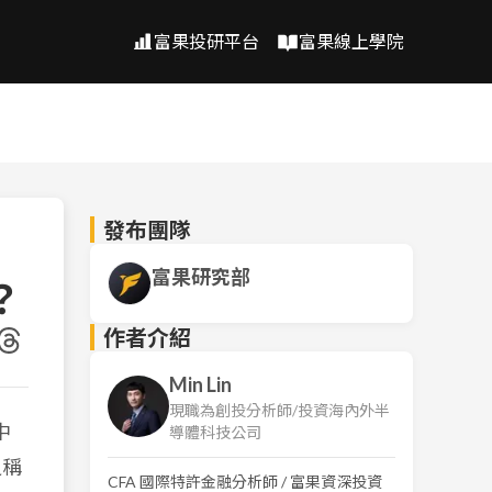
富果投研平台
富果線上學院
發布團隊
富果研究部
？
作者介紹
Min Lin
現職為創投分析師/投資海內外半
中
導體科技公司
之稱
CFA 國際特許金融分析師 / 富果資深投資