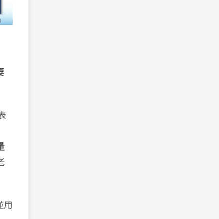
要
表
量
老
並用