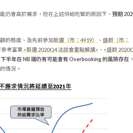
能仍會高於需求，但在上述供給吃緊的原因下，
預期 202
觀的態度、及先前參加
新唐（市：4919）
、
盛群（市：
可參考富果
<
新唐 2020Q4 法說會重點解讀>
、
<盛群 2020
1 下半年在 NB 端仍有可能會有 Overbooking 的風險存在
的情況。