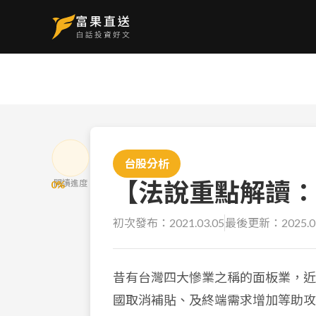
台股分析
【法說重點解讀：
閱讀進度
0
%
初次發布：
2021.03.05
最後更新：
2025.0
昔有台灣四大慘業之稱的面板業，近期
國取消補貼、及終端需求增加等助攻