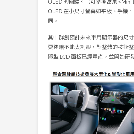
OLED 的關鍵。（可參考富果
<Mi
OLED 在小尺寸螢幕如平板、手
同。
其中群創預計未來車用顯示器的尺寸
要夠暗不能太刺眼，對整體的技術整
體型 LCD 面板已經量產，並開始研發 