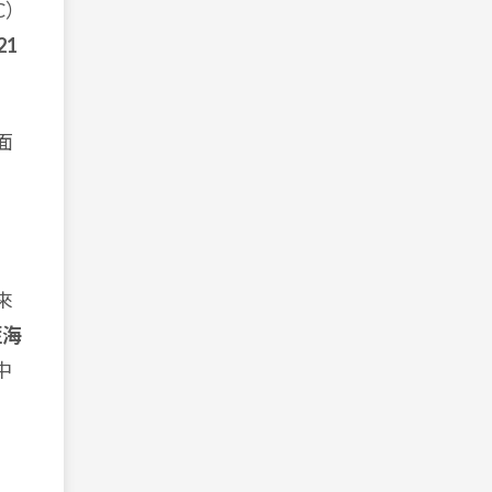
C）
21
面
來
藍海
中