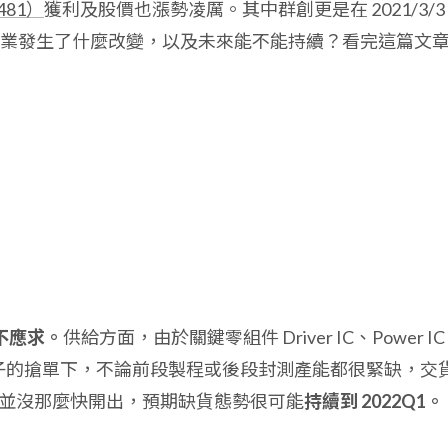
81）
獲利及股價也漲勢凌厲。其中群創更是在 2021/3/3
業發生了什麼改變，以及未來能不能持續？看完這篇文
供不應求。
供給方面，由於關鍵零組件 Driver IC、Power IC
電子的搶單下，不論前段製程或後段封測產能都很緊缺，交
能並沒那麼快開出，預期缺貨態勢很可能
持續到 2022Q1。