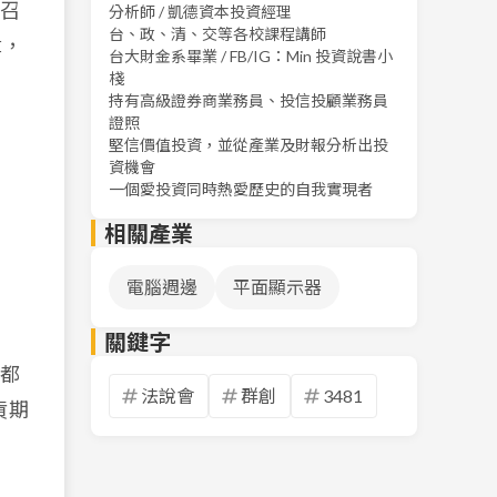
 召
分析師 / 凱德資本投資經理
台、政、清、交等各校課程講師
章，
台大財金系畢業 / FB/IG：Min 投資說書小
棧
持有高級證券商業務員、投信投顧業務員
證照
堅信價值投資，並從產業及財報分析出投
資機會
一個愛投資同時熱愛歷史的自我實現者
相關產業
電腦週邊
平面顯示器
關鍵字
 都
法說會
群創
3481
貨期