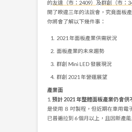
的
友達（市：2409）
及
群創（市：34
開了睽違三年的法說會，究竟面板產
你將會了解以下幾件事：
2021 年面板產業供需狀況
面板產業的未來趨勢
群創 Mini LED 發展現況
群創 2021 年營運展望
產業面
1.
預計 2021 年整體面板產業仍會
是使用 ８ 吋製程，但近期在車用
已普遍拉到 6 個月以上，且因新產