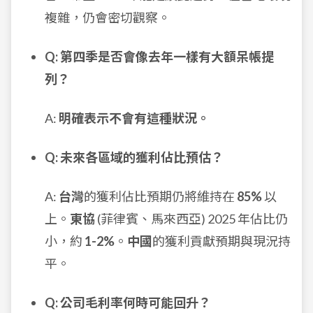
複雜，仍會密切觀察。
Q: 第四季是否會像去年一樣有大額呆帳提
列？
A:
明確表示不會有這種狀況。
Q: 未來各區域的獲利佔比預估？
A:
台灣
的獲利佔比預期仍將維持在
85%
以
上。
東協
(菲律賓、馬來西亞) 2025 年佔比仍
小，約
1-2%
。
中國
的獲利貢獻預期與現況持
平。
Q: 公司毛利率何時可能回升？