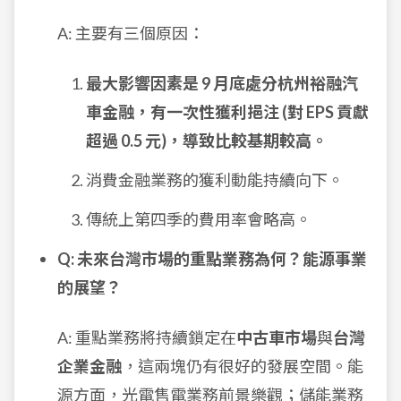
A: 主要有三個原因：
最大影響因素是 9 月底處分杭州裕融汽
車金融，有一次性獲利挹注 (對 EPS 貢獻
超過 0.5 元)，導致比較基期較高。
消費金融業務的獲利動能持續向下。
傳統上第四季的費用率會略高。
Q: 未來台灣市場的重點業務為何？能源事業
的展望？
A: 重點業務將持續鎖定在
中古車市場
與
台灣
企業金融
，這兩塊仍有很好的發展空間。能
源方面，光電售電業務前景樂觀；儲能業務