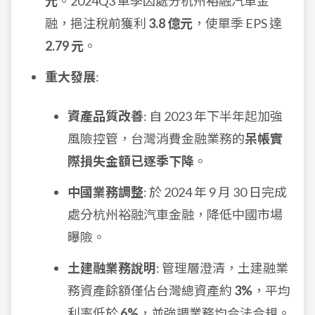
元
。2024Q3 單季因處分杭州裕融汽車金
融，挹注稅前獲利
3.8 億元
，使單季 EPS 達
2.79 元
。
重大發展
:
資產品質改善
: 自 2023 年下半年起加強
風險控管，台灣消費金融業務的
呆帳實
際損失金額已逐季下降
。
中國業務調整
: 於 2024 年 9 月 30 日完成
處分杭州裕融汽車金融，降低中國市場
曝險。
土建融業務說明
: 管理層澄清，土建融業
務資產餘額僅佔台灣總資產約
3%
，平均
利率低於
6%
，並強調業務均合法合規。