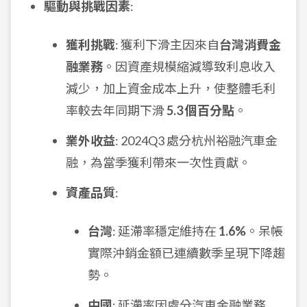
驅動與挑戰因素
:
獲利挑戰
: 獲利下滑主因來自
台灣消費金
融業務
。因資產規模縮減導致利息收入
減少，加上資金成本上升，使整體毛利
率較去年同期下滑
5.3 個百分點
。
業外收益
: 2024Q3 處分杭州裕融汽車金
融，為當季獲利帶來一次性貢獻。
資產品質
:
台灣
: 延滯率穩定維持在
1.6%
。呆帳
實際沖銷金額已連續數季呈現下降趨
勢。
中國
: 延滯率因處分汽車金融業務