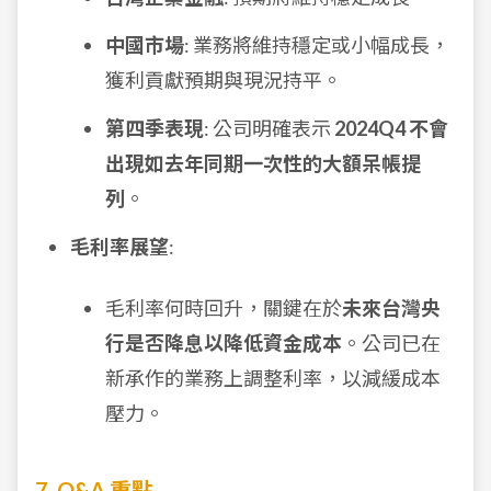
中國市場
: 業務將維持穩定或小幅成長，
獲利貢獻預期與現況持平。
第四季表現
: 公司明確表示
2024Q4 不會
出現如去年同期一次性的大額呆帳提
列
。
毛利率展望
:
毛利率何時回升，關鍵在於
未來台灣央
行是否降息以降低資金成本
。公司已在
新承作的業務上調整利率，以減緩成本
壓力。
7. Q&A 重點