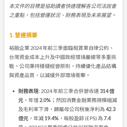
本文件的目標是協助讀者快速理解各公司法說會
之重點，包括營運狀況、財務表現及未來展望。
1. 營運摘要
裕融企業 2024 年前三季面臨租賃業自律公約、
台灣資金成本上升及中國政經環境嚴峻等多重挑
戰。公司秉持穩健經營原則，持續優化產品結構
與資產品質，以減緩外部環境衝擊。
財務表現
: 2024 年前三季合併營收達
314 億
元
，年增
2.0%
；然因消費金融業務規模縮減
及毛利率下滑，歸屬母公司稅後淨利為
42.3
億元
，年減
19.4%
，每股盈餘 (EPS) 為
7.4