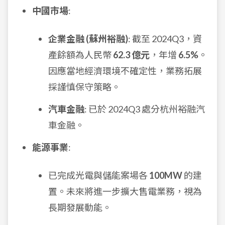
中國市場
:
企業金融 (蘇州裕融)
: 截至 2024Q3，資
產餘額為人民幣
62.3 億元
，年增
6.5%
。
因應當地經濟環境不確定性，業務拓展
採謹慎保守策略。
汽車金融
: 已於 2024Q3 處分杭州裕融汽
車金融。
能源事業
:
已完成光電與儲能案場各
100MW
的建
置。未來將進一步擴大售電業務，視為
長期發展動能。