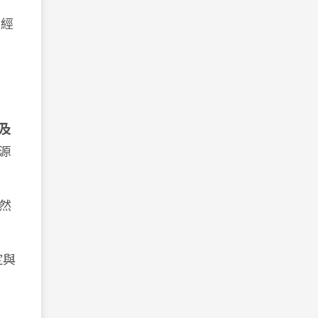
續經
及
源
然
定與