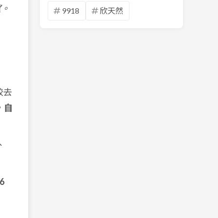
望。
9918
欣天然
較去
，
自
、
.6