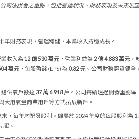
公司法說會之重點，包括營運狀況、財務表現及未來展
 年上半年財務表現，營運穩健，本業收入持穩成長。
併營業收入為
12 億 530 萬元
，營業利益為
2 億 4,883 萬元
，
,604 萬元
，每股盈餘 (EPS) 為
0.82 元
。公司財務體質健全
月底，總供氣戶數達
37 萬 6,918 戶
。公司持續透過開發重劃區
與大用氣量商業用戶等方式拓展新戶。
市以來，每年均配發股利。歸屬於 2024 年度的每股股利為
1
發放完畢。