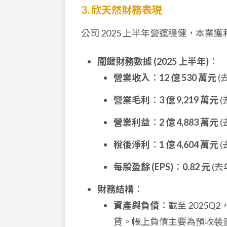
3. 欣天然財務表現
公司 2025 上半年營運穩健，本
關鍵財務數據 (2025 上半年)
：
營業收入
：
12 億 530 萬元
(
營業毛利
：
3 億 9,219 萬元
(
營業利益
：
2 億 4,883 萬元
(
稅後淨利
：
1 億 4,604 萬元
(
每股盈餘 (EPS)
：
0.82 元
(去
財務結構
：
資產與負債
：截至 2025Q
貸。帳上負債主要為預收裝