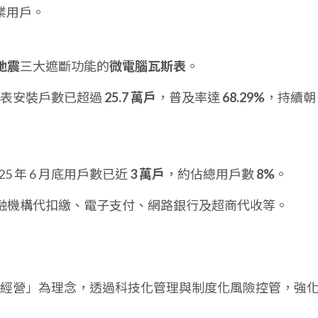
商業用戶。
地震
三大遮斷功能的
微電腦瓦斯表
。
微電腦表安裝戶數已超過
25.7 萬戶
，普及率達
68.29%
，持續朝
25 年 6 月底用戶數已近
3 萬戶
，約佔總用戶數
8%
。
融機構代扣繳、電子支付、網路銀行及超商代收等。
經營」為理念，透過科技化管理與制度化風險控管，強