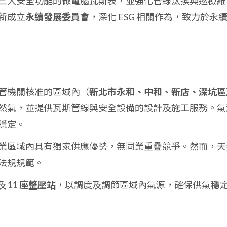
三大安全功能的微電腦瓦斯表，並強化管線汰換與巡檢維
新成立
永續發展委員會
，深化 ESG 相關作為，致力於永
管機關核准的區域內（
新北市永和、中和、新店、深坑區
然氣，並提供瓦斯管線與安全設備的設計及施工服務。氣
穩定。
業區域內具有獨家供應優勢，無同業重疊競爭。然而，天
法規規範。
及
11 座整壓站
，以調度及調節區域內氣源，確保供氣穩