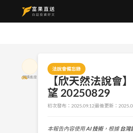
法說會備忘錄
【欣天然法說會】
閱讀進度
0
%
望 20250829
初次發布：
2025.09.12
最後更新：
2025.0
本報告內容使用
AI 技術
，根據
台灣