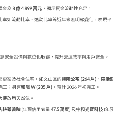
現金為
8 億 4,899 萬元
，顯示資金流動性充足。
比率如流動比率、速動比率等近年來無明顯變化，表現平
慧安全設備與數位化服務，提升營運效率與用戶安全。
都更案及社會住宅，如文山區的
興隆公宅 (264 戶)
、
森活
前完工；另有
和暘 W (205 戶)
，預計 2026 年初完工。
大樓改用天然氣。
店耕莘醫院
(年預估用氣量
47.5 萬度
) 及
中和光寶科技
(年