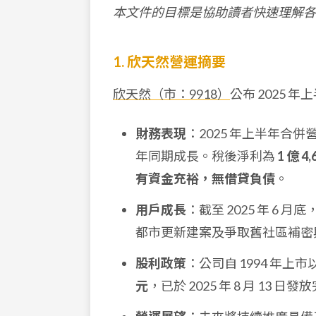
本文件的目標是協助讀者快速理解各
1. 欣天然營運摘要
欣天然（市：9918）
公布 2025
財務表現
：2025 年上半年合
年同期成長。稅後淨利為
1 億 4
有資金充裕，無借貸負債
。
用戶成長
：截至 2025 年 6 
都市更新建案及爭取舊社區補密
股利政策
：公司自 1994 年上
元
，已於 2025 年 8 月 13 日