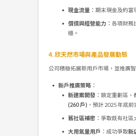
現金流量
：期末現金及約當
償債與經營能力
：各項財務
穩。
4. 欣天然市場與產品發展動態
公司積極拓展新用戶市場，並推廣智
新戶推廣策略
：
新建案開發
：鎖定重劃區、
(260 戶)
，預計 2025 年底
舊社區補密
：爭取既有社區
大用氣量用戶
：成功爭取
新