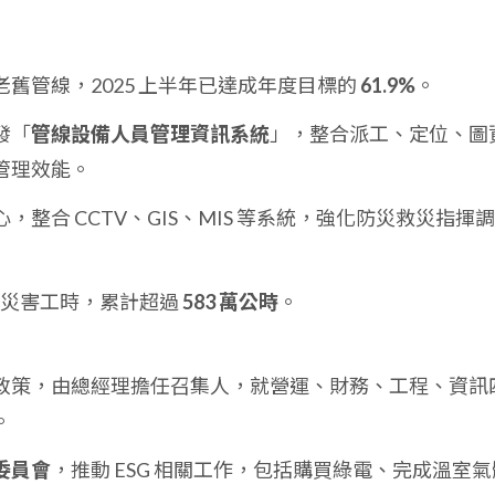
舊管線，2025 上半年已達成年度目標的
61.9%
。
發「
管線設備人員管理資訊系統
」，整合派工、定位、圖
管理效能。
，整合 CCTV、GIS、MIS 等系統，強化防災救災指揮
成無災害工時，累計超過
583 萬公時
。
政策，由總經理擔任召集人，就營運、財務、工程、資訊
。
委員會
，推動 ESG 相關工作，包括購買綠電、完成溫室氣