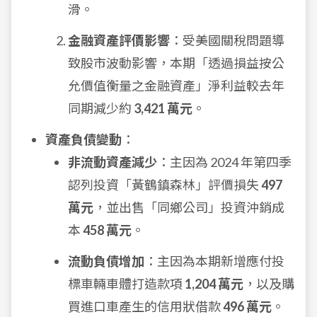
滑。
金融資產評價影響
：受美國關稅問題導
致股市波動影響，本期「透過損益按公
允價值衡量之金融資產」淨利益較去年
同期減少約
3,421 萬元
。
資產負債變動
：
非流動資產減少
：主因為 2024 年第四季
認列投資「黃鶴鎮森林」評價損失
497
萬元
，並出售「同鄉公司」投資沖銷成
本
458 萬元
。
流動負債增加
：主因為本期新增應付投
標車輛車體打造款項
1,204 萬元
，以及購
買進口車產生的信用狀借款
496 萬元
。