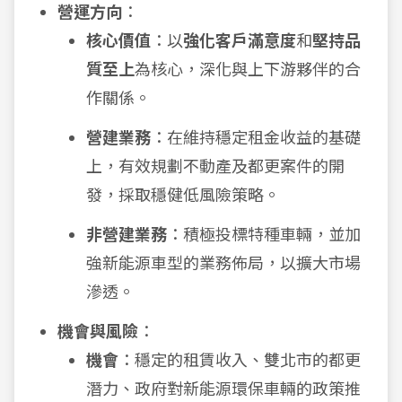
營運方向
：
核心價值
：以
強化客戶滿意度
和
堅持品
質至上
為核心，深化與上下游夥伴的合
作關係。
營建業務
：在維持穩定租金收益的基礎
上，有效規劃不動產及都更案件的開
發，採取穩健低風險策略。
非營建業務
：積極投標特種車輛，並加
強新能源車型的業務佈局，以擴大市場
滲透。
機會與風險
：
機會
：穩定的租賃收入、雙北市的都更
潛力、政府對新能源環保車輛的政策推