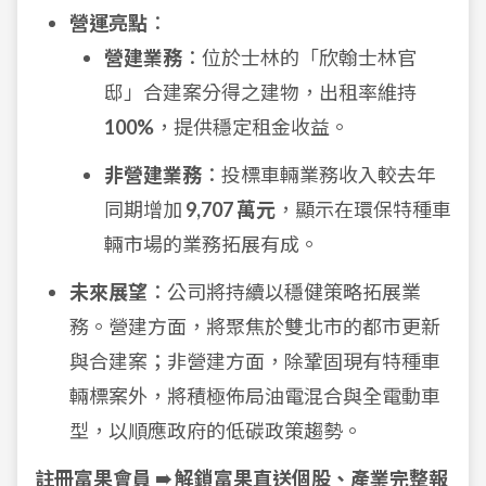
營運亮點
：
營建業務
：位於士林的「欣翰士林官
邸」合建案分得之建物，出租率維持
100%
，提供穩定租金收益。
非營建業務
：投標車輛業務收入較去年
同期增加
9,707 萬元
，顯示在環保特種車
輛市場的業務拓展有成。
未來展望
：公司將持續以穩健策略拓展業
務。營建方面，將聚焦於雙北市的都市更新
與合建案；非營建方面，除鞏固現有特種車
輛標案外，將積極佈局油電混合與全電動車
型，以順應政府的低碳政策趨勢。
註冊富果會員 ➠ 解鎖富果直送個股、產業完整報