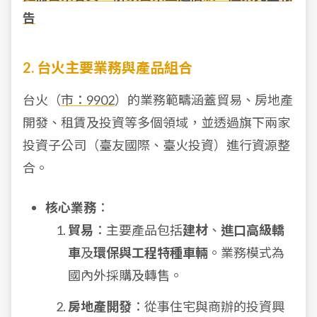
告
2. 台火主要業務與產品組合
台火（
市：9902
）的業務範疇涵蓋貿易、房地產
開發、租賃及投資等多個領域，並透過旗下兩家
投資子公司（臺友國際、臺火投資）進行資源整
合。
核心業務
：
貿易
：主要產品包括
建材
、
進口高級轎
車
及
環保與工程特種車輛
。業務模式為
國內外採購及轉售。
房地產開發
：從事住宅與商辦的投資興