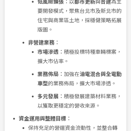
低風險擴張
：以
都市更新
與
合建
為主
要開發模式，聚焦台北市及新北市的
住宅與商業區土地，採穩健策略拓展
版圖。
非營建業務
：
市場滲透
：積極投標特種車輛標案，
擴大市佔率。
業務佈局
：加強在
油電混合與全電動
車型
的業務佈局，擴大市場滲透。
多元發展
：積極發展建築材料業務，
以獲取更穩定的營收來源。
資金運用與整體目標
：
保持充足的營運資金流動性，並整合轉