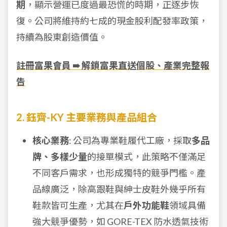
期
，顯示營運已度過最恐慌的時期，正逐步恢
復。公司將維持約七成的現金股利配發率政策，
持續為股東創造價值。
註冊富果會員 ➠ 解鎖富果直送個股、產業完整報
告
2. 鈺齊-KY 主要業務與產品組合
核心業務
: 公司為專業鞋履代工廠，採取
多品
牌、多樣少量
的接單模式，此策略不僅滿足
不同客戶需求，也形成獨特的競爭門檻。產
品線廣泛，除高跟鞋與紳士皮鞋外幾乎所有
鞋款皆可生產，尤其在
戶外功能鞋
領域具備
強大競爭優勢，如 GORE-TEX 防水透氣技術