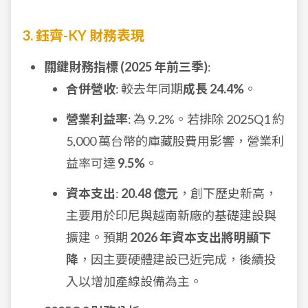
3. 鈺齊-KY 財務表現
關鍵財務指標 (2025 年前三季)
:
合併營收
: 較去年同期
成長 24.4%
。
營業利益率
: 為 9.2%。若排除 2025Q1 約
5,000 萬台幣的庫藏股費用影響，營業利
益率可達
9.5%
。
資本支出
:
20.48 億元
，創下歷史新高，
主要用於印尼與越南新廠的基礎建設與
擴建。預期
2026 年資本支出將明顯下
降
，因主要硬體建設已近完成，後續投
入以增加產線設備為主。