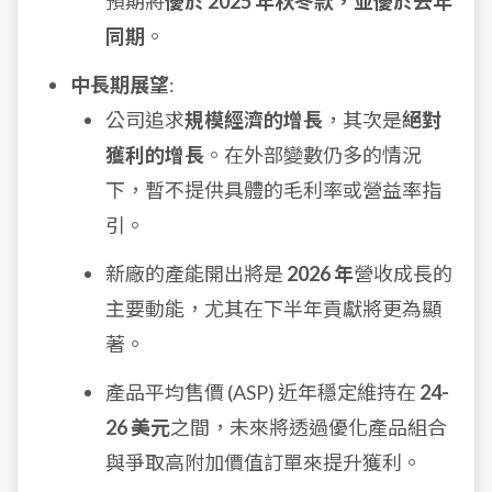
預期將
優於 2025 年秋冬款，並優於去年
同期
。
中長期展望
:
公司追求
規模經濟的增長
，其次是
絕對
獲利的增長
。在外部變數仍多的情況
下，暫不提供具體的毛利率或營益率指
引。
新廠的產能開出將是
2026 年
營收成長的
主要動能，尤其在下半年貢獻將更為顯
著。
產品平均售價 (ASP) 近年穩定維持在
24-
26 美元
之間，未來將透過優化產品組合
與爭取高附加價值訂單來提升獲利。