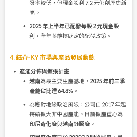
發率較低，但現金股利 7.2 元仍創歷史新
高。
2025 年上半年已配發每股 2 元現金股
利
，全年將維持既定的配發政策。
4. 鈺齊-KY 市場與產品發展動態
產能分佈與擴張計畫
:
越南
為最主要生產基地，
2025 年前三季
產能佔比達 64.8%
。
為應對地緣政治風險，公司自 2017 年起
持續擴大非中國產能。目前擴產重心為
印尼奇化廠
與
越南鈺騰廠
。