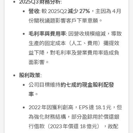
2025Q3 財務分析
:
營收
: 較 2025Q2
減少 27%
，主因為 4 月
份關稅議題影響客戶下單意願。
毛利率與費用率
: 因營收規模縮減，導致
生產的固定成本（人工、費用）攤提效
益下降，對毛利率及營業費用率造成負
面影響。
股利政策
:
公司目標維持
約七成的現金股利配發
率
。
2022 年因獲利創高，EPS 達 18.1 元，但
為強化財務結構，部分盈餘用於償還銀
行借款（2023 年償還 18 億元），故配