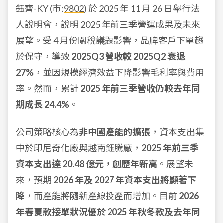
鈺齊-KY (市:
9802
) 於 2025 年 11 月 26 日舉行法
人說明會，說明 2025 年前三季營運成果及未來
展望。受 4 月份關稅議題影響，品牌客戶下單趨
於保守，導致
2025Q3 營收較 2025Q2 衰退
27%
，並因規模經濟效益下降影響毛利率與費用
率。然而，累計
2025 年前三季營收仍較去年同
期成長 24.4%
。
公司策略核心為
非中國產能的擴張
，資本支出集
中於印尼奇化廠與越南鈺騰廠，
2025 年前三季
資本支出達 20.48 億元，創歷年新高
。展望未
來，預期
2026 年及 2027 年資本支出將顯著下
降
，而產能將隨新產線投產而增加。目前
2026
年春夏款接單狀況優於 2025 年秋冬款及去年同