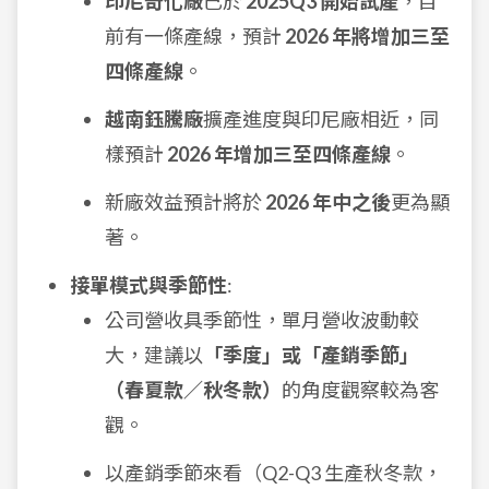
印尼奇化廠
已於
2025Q3 開始試產
，目
前有一條產線，預計
2026 年將增加三至
四條產線
。
越南鈺騰廠
擴產進度與印尼廠相近，同
樣預計
2026 年增加三至四條產線
。
新廠效益預計將於
2026 年中之後
更為顯
著。
接單模式與季節性
:
公司營收具季節性，單月營收波動較
大，建議以
「季度」或「產銷季節」
（春夏款／秋冬款）
的角度觀察較為客
觀。
以產銷季節來看（Q2-Q3 生產秋冬款，