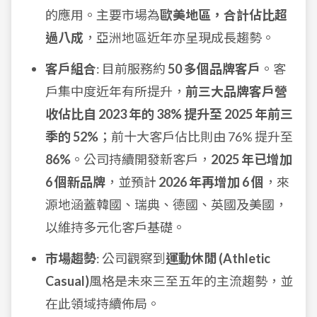
的應用。主要市場為
歐美地區，合計佔比超
過八成
，亞洲地區近年亦呈現成長趨勢。
客戶組合
: 目前服務約
50 多個品牌客戶
。客
戶集中度近年有所提升，
前三大品牌客戶營
收佔比自 2023 年的 38% 提升至 2025 年前三
季的 52%
；前十大客戶佔比則由 76% 提升至
86%
。公司持續開發新客戶，
2025 年已增加
6 個新品牌
，並預計
2026 年再增加 6 個
，來
源地涵蓋韓國、瑞典、德國、英國及美國，
以維持多元化客戶基礎。
市場趨勢
: 公司觀察到
運動休閒 (Athletic
Casual)
風格是未來三至五年的主流趨勢，並
在此領域持續佈局。