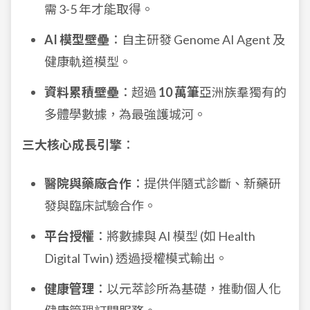
需 3-5 年才能取得。
AI 模型壁壘
：自主研發 Genome AI Agent 及
健康軌道模型。
資料累積壁壘
：超過
10 萬筆
亞洲族羣獨有的
多體學數據，為最強護城河。
三大核心成長引擎
：
醫院與藥廠合作
：提供伴隨式診斷、新藥研
發與臨床試驗合作。
平台授權
：將數據與 AI 模型 (如 Health
Digital Twin) 透過授權模式輸出。
健康管理
：以元萃診所為基礎，推動個人化