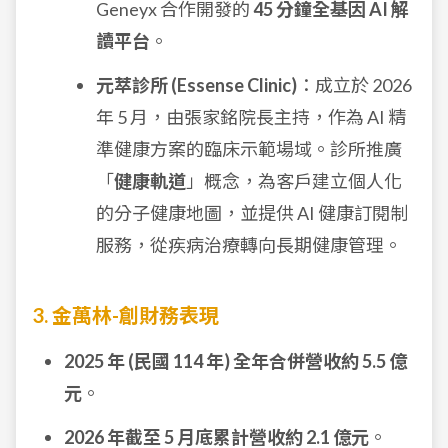
Geneyx 合作開發的
45 分鐘全基因 AI 解
讀平台
。
元萃診所 (Essense Clinic)
：成立於 2026
年 5 月，由張家銘院長主持，作為 AI 精
準健康方案的臨床示範場域。診所推廣
「
健康軌道
」概念，為客戶建立個人化
的分子健康地圖，並提供 AI 健康訂閱制
服務，從疾病治療轉向長期健康管理。
3. 金萬林-創財務表現
2025 年 (民國 114 年) 全年合併營收約 5.5 億
元
。
2026 年截至 5 月底累計營收約 2.1 億元
。