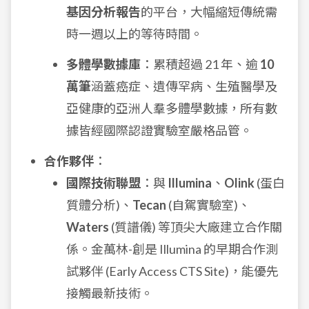
基因分析報告
的平台，大幅縮短傳統需
時一週以上的等待時間。
多體學數據庫
：累積超過 21 年、逾
10
萬筆
涵蓋癌症、遺傳罕病、生殖醫學及
亞健康的亞洲人羣多體學數據，所有數
據皆經國際認證實驗室嚴格品管。
合作夥伴
：
國際技術聯盟
：與
Illumina
、
Olink
(蛋白
質體分析)、
Tecan
(自駕實驗室)、
Waters
(質譜儀) 等頂尖大廠建立合作關
係。金萬林-創是 Illumina 的早期合作測
試夥伴 (Early Access CTS Site)，能優先
接觸最新技術。