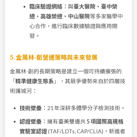
臨床驗證網絡
：與
臺大醫院、臺中榮
總、高雄榮總、中山醫院
等多家醫學中
心合作，進行臨床數據驗證與應用開
發。
5. 金萬林-創營運策略與未來發展
金萬林-創的長期策略是建立一個可持續擴張的
「
精準健康生態系
」，其競爭優勢來自於四層技
術護城河：
技術壁壘
：21 年深耕多體學分子檢測技術。
認證壁壘
：擁有臺美雙邊共
5 項國際高規格
實驗室認證
(TAF/LDTs, CAP/CLIA)，新進者