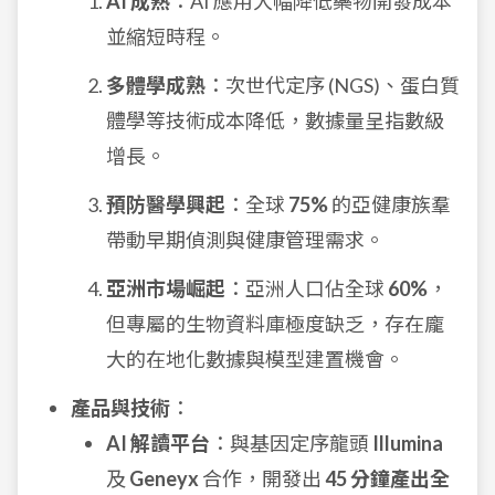
AI 成熟
：AI 應用大幅降低藥物開發成本
並縮短時程。
多體學成熟
：次世代定序 (NGS)、蛋白質
體學等技術成本降低，數據量呈指數級
增長。
預防醫學興起
：全球
75%
的亞健康族羣
帶動早期偵測與健康管理需求。
亞洲市場崛起
：亞洲人口佔全球
60%
，
但專屬的生物資料庫極度缺乏，存在龐
大的在地化數據與模型建置機會。
產品與技術
：
AI 解讀平台
：與基因定序龍頭
Illumina
及
Geneyx
合作，開發出
45 分鐘產出全