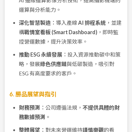
AI 邊緣運算影像分析技術，提高攝影機端的
運算與分析能力。
深化智慧製造
：導入產線
AI 排程系統
，並建
構
戰情室看板 (Smart Dashboard)
，即時監
控營運數據，提升決策效率。
推動 ESG 永續發展
：投入資源推動碳中和策
略，發展
綠色供應鏈
與低碳製造，吸引對
ESG 有高度要求的客戶。
6. 勝品展望與指引
財務預測
：公司遵循法規，
不提供具體的財
務數據預測
。
整體展望
：對未來營運維持
謹慎樂觀
的看