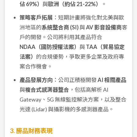
佔 69%）
與
歐洲（約佔 21-22%）
。
策略客戶拓展
：短期計畫將強化對北美與歐
洲地區的
系統整合商 (SI)
與
AV 影音設備商
客
戶的開發。公司將利用其產品符合
NDAA（國防授權法案）
與
TAA（貿易協定
法案）
的合規優勢，爭取更多企業及政府專
案合作機會。
產品發展方向
：公司正積極開發
AI 相關產品
與
複合式感測器整合
，包括高解析 AI
Gateway、5G 無線監控解決方案，以及整合
光達 (Lidar) 與攝影機的多感測器產品。
3. 勝品財務表現