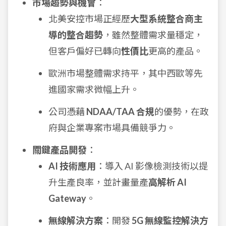
市場趨勢與機會
：
北美安控市場正經歷
大型系統整合商主
導的整合趨勢
，雖然整體需求量穩定，
但客戶偏好已轉向
性價比
更高的產品。
歐洲市場整體需求持平，其中西歐等先
進國家需求微幅上升。
公司憑藉
NDAA/TAA 合規
的優勢，在政
府與企業專案市場具備競爭力。
關鍵產品開發
：
AI 技術應用
：導入 AI 影像檢測技術以提
升生產良率，並計畫量產
高解析 AI
Gateway
。
無線解決方案
：開發
5G 無線監控解決方