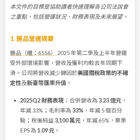
本文件的目標是協助讀者快速理解各公司法說會
之重點，包括營運狀況、財務表現及未來展望。
1. 勝品營運摘要
勝品（櫃：6556）
2025 年第二季及上半年營運
受外部環境影響，營收及獲利均較去年同期下
滑。公司將營收減少歸因於
美國關稅政策的不確
定性
及
新臺幣匯率升值
。
2025Q2 財務表現
：合併營收為
3.23 億元
，
年減 33%；毛利率為
33%
，年減 5 個百分
點；稅後純益
3,100 萬元
，年減 65%，單季
EPS 為
1.09 元
。