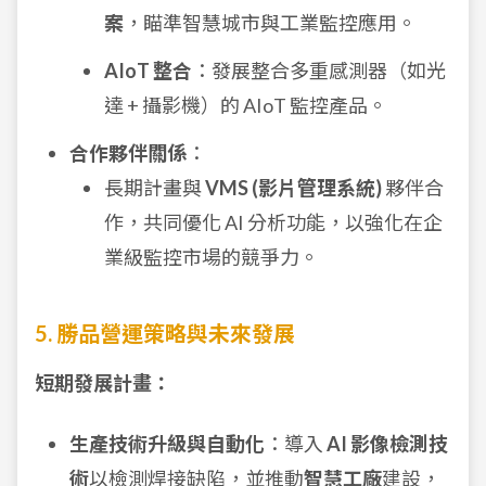
案
，瞄準智慧城市與工業監控應用。
AIoT 整合
：發展整合多重感測器（如光
達 + 攝影機）的 AIoT 監控產品。
合作夥伴關係
：
長期計畫與
VMS (影片管理系統)
夥伴合
作，共同優化 AI 分析功能，以強化在企
業級監控市場的競爭力。
5. 勝品營運策略與未來發展
短期發展計畫：
生產技術升級與自動化
：導入
AI 影像檢測技
術
以檢測焊接缺陷，並推動
智慧工廠
建設，