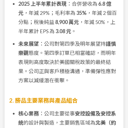
2025 上半年累計表現
：合併營收為
6.8 億
元
，年減 29%；毛利率為
35%
，年減 2 個百
分點；稅後純益
8,900 萬元
，年減 50%，上
半年累計 EPS 為
3.08 元
。
未來展望
：公司對第四季及明年展望持
謹慎
樂觀
態度。第四季訂單已相當確認，而明年
表現則高度取決於美國關稅政策的最終結
果。公司正與客戶積極溝通，準備彈性應對
方案以減緩潛在衝擊。
2. 勝品主要業務與產品組合
核心業務
：公司主要從事
安控設備及安控系
統
的設計與製造，主要銷售區域為
北美（約