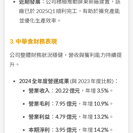
近期發展
：公司積極推動屏東新廠建置，該
廠已於 2025Q1 順利完工，有助於擴充產能
並優化生產效率。
3. 中華食財務表現
公司整體財務狀況穩健，營收與獲利能力持續提
升。
2024 全年度營運成果
(與 2023 年度比較)：
營業收入
：
20.22 億元
，年增
3.5%
。
營業毛利
：
7.95 億元
，年增
10.9%
。
營業利益
：
4.79 億元
，年增
13.2%
。
本期淨利
：
3.95 億元
，年增
14.2%
。