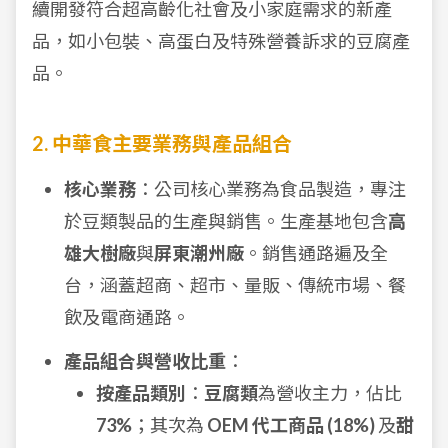
續開發符合超高齡化社會及小家庭需求的新產
品，如小包裝、高蛋白及特殊營養訴求的豆腐產
品。
2. 中華食主要業務與產品組合
核心業務
：公司核心業務為食品製造，專注
於豆類製品的生產與銷售。生產基地包含
高
雄大樹廠
與
屏東潮州廠
。銷售通路遍及全
台，涵蓋超商、超市、量販、傳統市場、餐
飲及電商通路。
產品組合與營收比重
：
按產品類別
：
豆腐類
為營收主力，佔比
73%
；其次為
OEM 代工商品 (18%)
及
甜