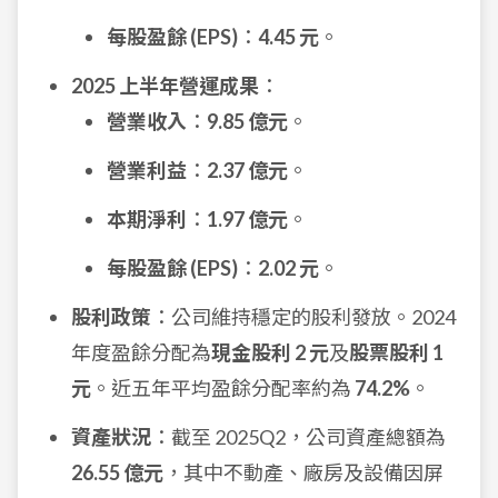
每股盈餘 (EPS)
：
4.45 元
。
2025 上半年營運成果
：
營業收入
：
9.85 億元
。
營業利益
：
2.37 億元
。
本期淨利
：
1.97 億元
。
每股盈餘 (EPS)
：
2.02 元
。
股利政策
：公司維持穩定的股利發放。2024
年度盈餘分配為
現金股利 2 元
及
股票股利 1
元
。近五年平均盈餘分配率約為
74.2%
。
資產狀況
：截至 2025Q2，公司資產總額為
26.55 億元
，其中不動產、廠房及設備因屏