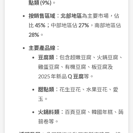
點類 (9%)
。
按銷售區域
：
北部地區
為主要市場，佔
比
45%
；中部地區佔
27%
，南部地區佔
28%
。
主要產品線
：
豆腐類
：包含超嫩豆腐、火鍋豆腐、
雞蛋豆腐、有機豆腐、板豆腐及
2025 年新品
Q 豆腐
等。
甜點類
：花生豆花、水果豆花、愛
玉。
火鍋料類
：百頁豆腐、韓國年糕、蒟
蒻卷等。