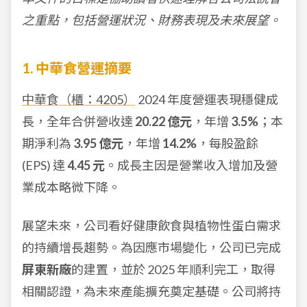
之重點，包括營運狀況、財務表現及未來展望。
1. 中華食營運摘要
中華食（櫃：4205）
2024 年度營運表現穩健成
長，全年合併營收達
20.22 億元
，年增
3.5%
；本
期淨利為
3.95 億元
，年增
14.2%
，每股盈餘
(EPS) 達
4.45 元
。成長主因是營業收入增加及營
業成本略微下降。
展望未來，公司看好健康飲食與植物性蛋白需求
的持續增長趨勢。為因應市場變化，公司已完成
屏東新廠
的建置，並於 2025 年順利完工，取得
相關認證，為未來產能擴充奠定基礎。公司將持