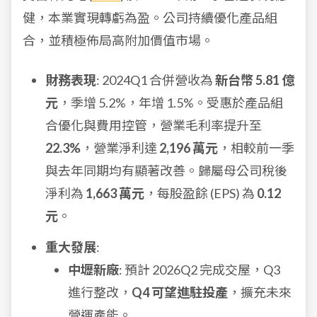
健，本業實現轉虧為盈。公司持續優化產品組
合，並積極佈局高附加價值市場。
財務表現
: 2024Q1 合併營收為
新台幣 5.81 億
元
，季增 5.2%，年增 1.5%。受惠於產品組
合優化與費用控管，營業毛利率提升至
22.3%
，營業淨利達
2,196 萬元
，相較前一季
與去年同期均有顯著改善。歸屬母公司稅後
淨利為
1,663 萬元
，每股盈餘 (EPS) 為
0.12
元
。
重大發展
:
中壢新廠
: 預計 2026Q2 完成交屋，Q3
進行整改，
Q4 可望進駐投產
，擴充未來
營運產能。