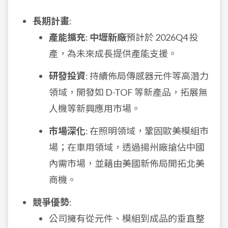
長期計畫
:
產能擴充
:
中壢新廠
預計於 2026Q4 投
產，為未來成長提供產能支援。
研發投資
: 持續佈局傳感器元件等高潛力
領域，開發如 D-TOF 等新產品，拓展無
人機等新興應用市場。
市場深化
: 在照明領域，鞏固歐美模組市
場；在車用領域，透過揚州廠搶佔中國
內需市場，並藉由美國新佈局開拓北美
商機。
競爭優勢
:
公司擁有從元件、模組到成品的垂直整