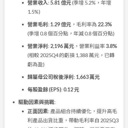
營業收入
:
5.81 億元
(季增 5.2%，年增
1.5%)
營業毛利
:
1.29 億元
，毛利率為
22.3%
(季增 0.8 個百分點，年減 0.8 個百分點)
營業淨利
:
2,196 萬元
，營業利益率
3.8%
(相較 2025Q4 的虧損 1,388 萬元，已轉
虧為盈)
歸屬母公司稅後淨利
:
1,663 萬元
每股盈餘 (EPS)
:
0.12 元
驅動因素與挑戰
:
正面因素
: 產品組合持續優化，提升高毛
利產品出貨比重，帶動毛利率自 2025Q3