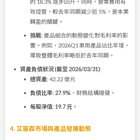
的 18.3% 逐步回升。同時，營業費用有
效控管，較去年同期減少近 5%，是本業
轉盈的關鍵。
挑戰
: 產品組合的動態變化對毛利率的影
響。例如，2026Q1 車用產品佔比年增，
導致整體毛利率略低於去年同期。
資產負債狀況 (截至 2026/03/31)
:
總資產
: 42.22 億元
負債比率
:
27.9%
，財務結構穩健。
每股淨值
:
19.7 元
。
4. 艾笛森市場與產品發展動態