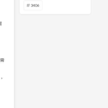
3406
增
場需
，