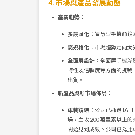
4. 市場與產品發展動態
產業趨勢
：
多鏡頭化
：智慧型手機前鏡頭
高規格化
：市場趨勢走向
大
全面屏設計
：全面屏手機滲
特性及信賴度等方面的挑戰
出貨。
新產品與新市場佈局
：
車載鏡頭
：公司已通過
IATF
場，主攻
200 萬畫素以上
的
開始見到成效。公司已為此