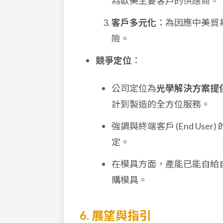
為歐美主要客戶的供應商。
客戶多元化
：為因應中美貿
險。
競爭定位
：
公司定位為
光學解決方案提供者 (O
計到製造的全方位服務。
強調與終端客戶 (End U
定。
在模具方面，產能已能自給
購模具。
6. 展望與指引