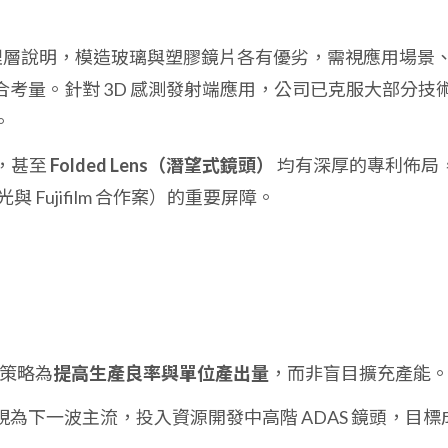
理層說明，模造玻璃與塑膠鏡片各有優劣，需視應用場景
考量。針對 3D 感測發射端應用，公司已克服大部分技
。
，甚至
Folded Lens（潛望式鏡頭）
均有深厚的專利佈局
Fujifilm 合作案）的重要屏障。
心策略為
提高生產良率與單位產出量
，而非盲目擴充產能
為下一波主流，投入資源開發中高階 ADAS 鏡頭，目標