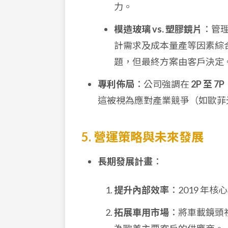
力。
模造玻璃 vs. 塑膠鏡片
：管
計需求及成本量產等因素綜合
題，但最終方案由客戶決定
專利佈局
：公司強調在
2P 至 7P
這被視為應對產業競爭（如歐菲光與 
5. 營運策略與未來發展
長期發展計畫
：
提升內部效率
：2019 年核
拓展車用市場
：將車載鏡頭視