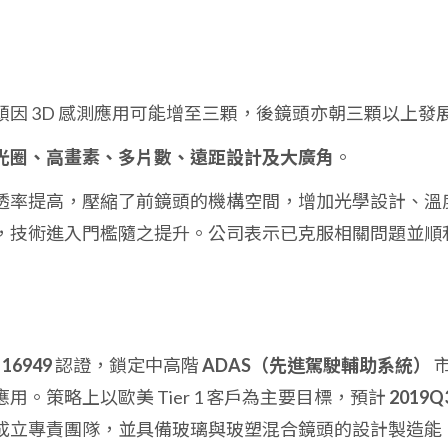
因 3D 感測應用可能增至三顆，後鏡頭亦朝三顆以上發
光圈、高畫素、多片數、遠距設計及大廣角
。
透率提高，壓縮了前鏡頭的機構空間，增加光學設計、溫
，技術進入門檻隨之提升。公司表示已克服相關問題並順
 16949
認證，鎖定中高階
ADAS（先進駕駛輔助系統）
應用。策略上以歐美 Tier 1 客戶為主要目標，預計
2019Q
成立專責團隊，並具備玻璃與玻塑混合鏡頭的設計製造能