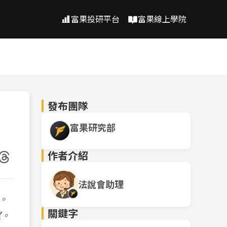
富果投研平台
富果線上學院
發布團隊
富果研究部
作者介紹
法說會助理
。
關鍵字
望。