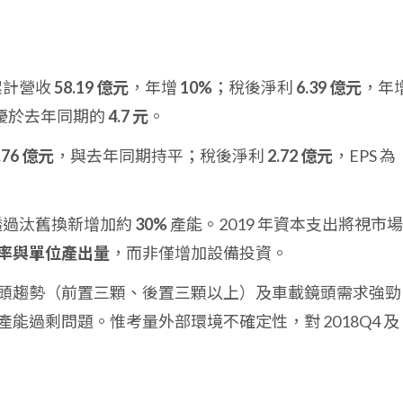
累計營收
58.19 億元
，年增
10%
；稅後淨利
6.39 億元
，年
優於去年同期的
4.7 元
。
.76 億元
，與去年同期持平；稅後淨利
2.72 億元
，EPS 為
年透過汰舊換新增加約
30%
產能。2019 年資本支出將視市
率與單位產出量
，而非僅增加設備投資。
頭趨勢（前置三顆、後置三顆以上）及車載鏡頭需求強勁
能過剩問題。惟考量外部環境不確定性，對 2018Q4 及