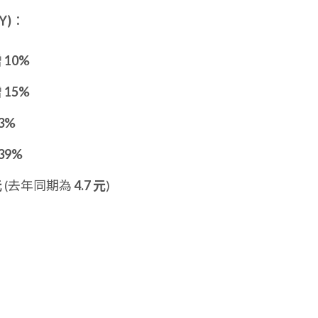
Y)
：
增
10%
增
15%
3%
39%
元
(去年同期為
4.7 元
)