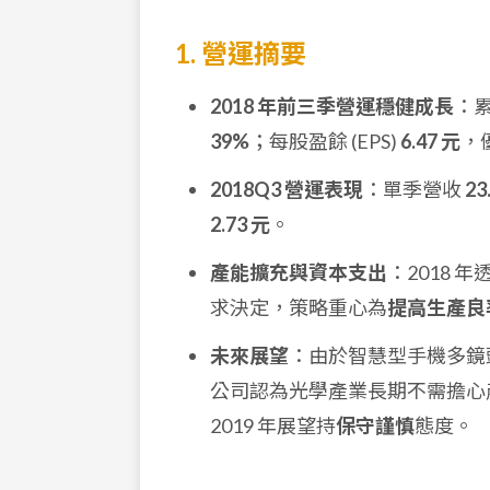
1. 營運摘要
2018 年前三季營運穩健成長
：
39%
；每股盈餘 (EPS)
6.47 元
，
2018Q3 營運表現
：單季營收
23
2.73 元
。
產能擴充與資本支出
：2018 
求決定，策略重心為
提高生產良
未來展望
：由於智慧型手機多鏡
公司認為光學產業長期不需擔心產
2019 年展望持
保守謹慎
態度。