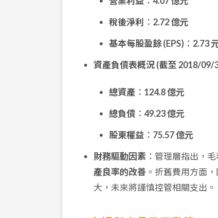
營業利益
：
4.07 億元
稅後淨利
：
2.72 億元
基本每股盈餘 (EPS)
：
2.73 
資產負債表概況 (截至 2018/09/3
總資產
：
124.8 億元
總負債
：
49.23 億元
股東權益
：
75.57 億元
財務驅動因素
：管理層指出，毛
產良率的改善
。折舊費用方面，
大，未來將謹慎控管相關支出。