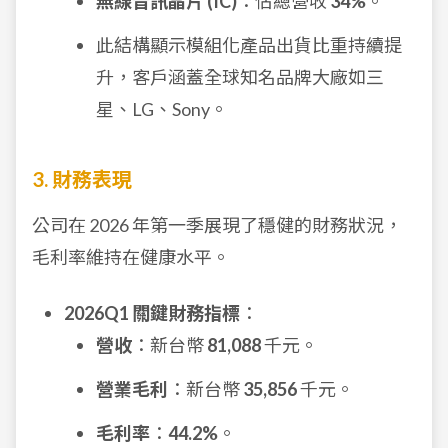
無線音訊晶片 (IC)
：佔總營收
34%
。
此結構顯示模組化產品出貨比重持續提
升，客戶涵蓋全球知名品牌大廠如三
星、LG、Sony。
3. 財務表現
公司在 2026 年第一季展現了穩健的財務狀況，
毛利率維持在健康水平。
2026Q1 關鍵財務指標
：
營收
：新台幣
81,088
千元。
營業毛利
：新台幣
35,856
千元。
毛利率
：
44.2%
。