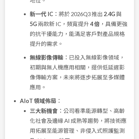
地位。
新一代 IC
：將於 2026Q3 推出
2.4G
與
5G
兩款新 IC，頻寬提升
4 倍
，具備更強
的抗干擾能力，能滿足客戶對產品規格
提升的需求。
無線影像傳輸
：已投入無線影像領域，
初期與無人機應用相關，提供低延遲影
像傳輸方案，未來將逐步拓展至多媒體
應用。
AIoT 領域佈局
：
三大新機會
：公司看準能源轉型、高齡
化社會及邊緣 AI 成熟等趨勢，將技術應
用拓展至能源管理、非侵入式照護監測