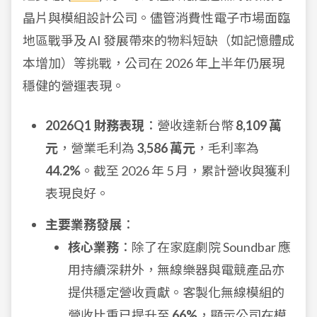
晶片與模組設計公司。儘管消費性電子市場面臨
地區戰爭及 AI 發展帶來的物料短缺（如記憶體成
本增加）等挑戰，公司在 2026 年上半年仍展現
穩健的營運表現。
2026Q1 財務表現
：營收達新台幣
8,109 萬
元
，營業毛利為
3,586 萬元
，毛利率為
44.2%
。截至 2026 年 5 月，累計營收與獲利
表現良好。
主要業務發展
：
核心業務
：除了在家庭劇院 Soundbar 應
用持續深耕外，無線樂器與電競產品亦
提供穩定營收貢獻。客製化無線模組的
營收比重已提升至
66%
，顯示公司在模