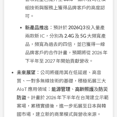
組技術與服務上獲得品牌客戶的高度認
可。
新產品推出
：預計於
2026Q3
投入量產
兩款新 IC，分別為
2.4G
及
5G
大頻寬產
品，頻寬為過去的四倍，並已獲得一線
品牌客戶的合作計畫，預期將從 2026 年
下半年至 2027 年開始貢獻營收。
未來展望
：公司將運用其在低延遲、高音
質、一對多無線技術的基礎，積極拓展三大
AIoT 應用領域：
能源管理
、
高齡照護
及
防災
防盜
。計畫於 2026 年下半年在台灣建立示範
案場，累積實績後，進一步拓展至日本與韓
國市場，建立新的商業模式與營收來源。