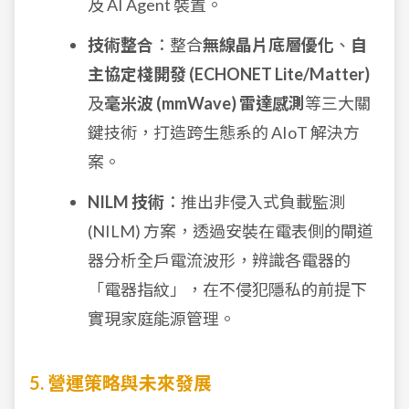
及 AI Agent 裝置。
技術整合
：整合
無線晶片底層優化
、
自
主協定棧開發 (ECHONET Lite/Matter)
及
毫米波 (mmWave) 雷達感測
等三大關
鍵技術，打造跨生態系的 AIoT 解決方
案。
NILM 技術
：推出非侵入式負載監測
(NILM) 方案，透過安裝在電表側的閘道
器分析全戶電流波形，辨識各電器的
「電器指紋」，在不侵犯隱私的前提下
實現家庭能源管理。
5. 營運策略與未來發展