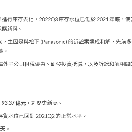
進行庫存去化，2022Q3 庫存水位已低於 2021 年底，使
採購新料。
%，主因是與松下 (Panasonic) 的訴訟案達成和解，先前
轉。
海外子公司租稅優惠、研發投資抵減，以及訴訟和解相關
達
93.37 億元
，創歷史新高。
水位已回到 2021Q2 的正常水平。
 天
。