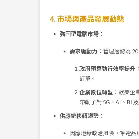
4. 市場與產品發展動態
強固型電腦市場
：
需求驅動力
：管理層認為 2
政府預算執行效率提升
訂單。
企業數位轉型
：歐美企
帶動了對 5G、AI、B
供應鏈移轉趨勢
：
因應地緣政治風險，筆電品