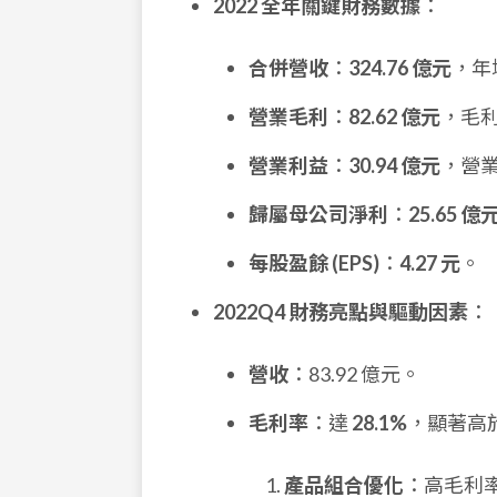
2022 全年關鍵財務數據
：
合併營收
：
324.76 億元
，年增
營業毛利
：
82.62 億元
，毛
營業利益
：
30.94 億元
，營
歸屬母公司淨利
：
25.65 億
每股盈餘 (EPS)
：
4.27 元
。
2022Q4 財務亮點與驅動因素
：
營收
：83.92 億元。
毛利率
：達
28.1%
，顯著高
產品組合優化
：高毛利率的