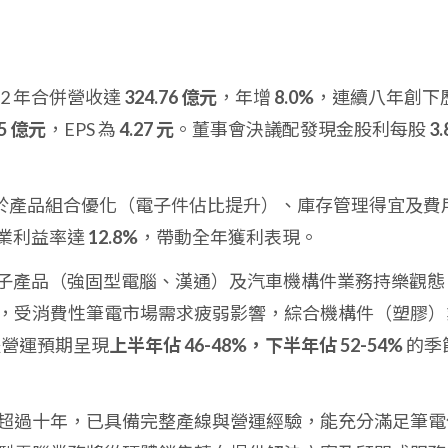
22 年合併營收達
324.76 億元
，年增
8.0%
，連續八年創下
65 億元
，EPS 為
4.27 元
。董事會決議配發現金股利每股
3.
 受惠於產品組合優化（電子件佔比提升）、庫存管理得宜及費
業利益率達
12.8%
，帶動全年獲利表現。
 年電子產品（強固型電腦、漢通）及汽車機構件業務持樂觀態
，受消費性筆電市場需求疲弱影響，綜合機構件（塑膠）
營運預期呈現
上半年佔 46-48%，下半年佔 52-54%
的季
超過十年，已具備完整產線與營運經驗，能充分滿足筆電