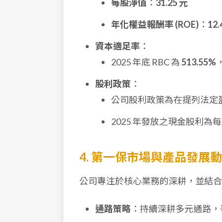
每股淨值
：
31.25 元
年化權益報酬率 (ROE)
：
12
資本適足率
：
2025 年底 RBC 為
513.55%
股利政策
：
公司股利政策為在提列法定
2025 年發放之現金股利為
4. 第一保市場與產品發展
公司專注於核心業務的深耕，並結合
通路策略
：持續深耕多元通路，