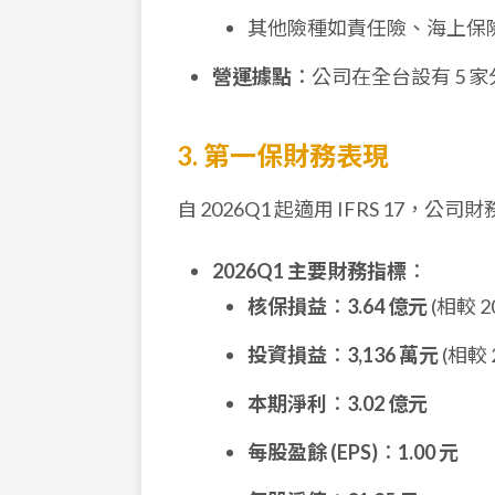
其他險種如責任險、海上保險
營運據點
：公司在全台設有 5 家
3. 第一保財務表現
自 2026Q1 起適用 IFRS 17
2026Q1 主要財務指標
：
核保損益
：
3.64 億元
(相較 2
投資損益
：
3,136 萬元
(相較 
本期淨利
：
3.02 億元
每股盈餘 (EPS)
：
1.00 元