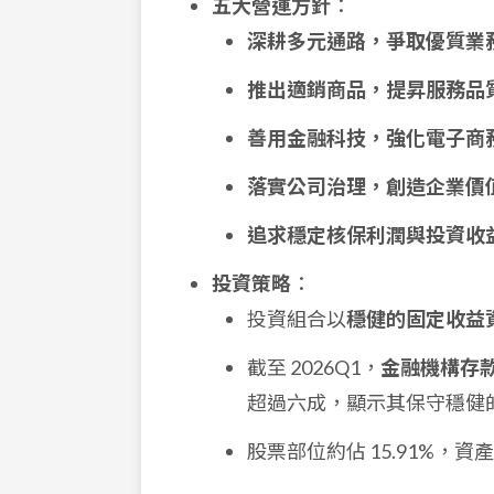
五大營運方針
：
深耕多元通路，爭取優質業
推出適銷商品，提昇服務品
善用金融科技，強化電子商
落實公司治理，創造企業價
追求穩定核保利潤與投資收
投資策略
：
投資組合以
穩健的固定收益
截至 2026Q1，
金融機構存款 (
超過六成，顯示其保守穩健
股票部位約佔 15.91%，資