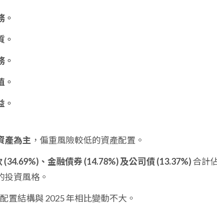
務。
質。
務。
值。
益。
資產為主
，偏重風險較低的資產配置。
34.69%)、金融債券 (14.78%) 及公司債 (13.37%)
合計
的投資風格。
產配置結構與 2025 年相比變動不大。