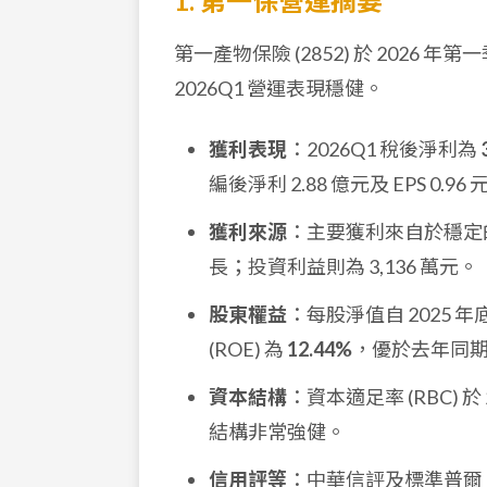
1. 第一保營運摘要
第一產物保險 (2852) 於 2026 
2026Q1 營運表現穩健。
獲利表現
：2026Q1 稅後淨利為
編後淨利 2.88 億元及 EPS 0.
獲利來源
：主要獲利來自於穩定的
長；投資利益則為 3,136 萬元。
股東權益
：每股淨值自 2025 年底的
(ROE) 為
12.44%
，優於去年同期的
資本結構
：資本適足率 (RBC) 於 
結構非常強健。
信用評等
：中華信評及標準普爾 (