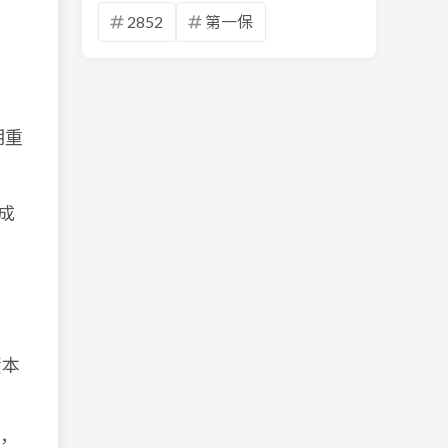
2852
第一保
期重
成
資本
，