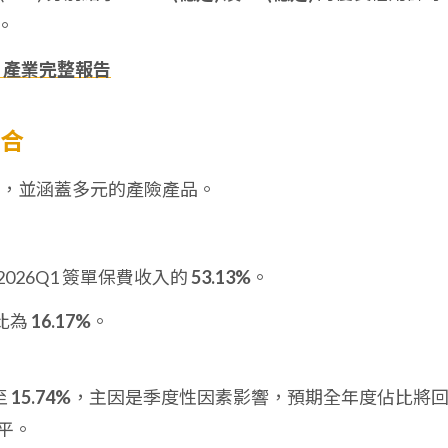
。
、產業完整報告
組合
，並涵蓋多元的產險產品。
026Q1 簽單保費收入的
53.13%
。
比為
16.17%
。
至
15.74%
，主因是季度性因素影響，預期全年度佔比將
水平。