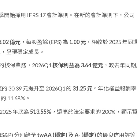
年第一季開始採用 IFRS 17 會計準則。在新的會計準則下，公司
3.02 億元
，每股盈餘 (EPS) 為
1.00 元
，相較於 2025 年同
96 元，呈現穩定成長。
核保業務，2026Q1
核保利益為 3.64 億元
，較去年同期
 30.39 元提升至 2026Q1 的
31.25 元
。年化權益報酬率
 11.68%。
2025 年底為
513.55%
，遠高於法定要求的 200%，顯示
S&P) 分別給予
twAA (穩定)
及
A- (穩定)
的優良信用評等