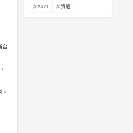
2471
資通
新台
，
盈。