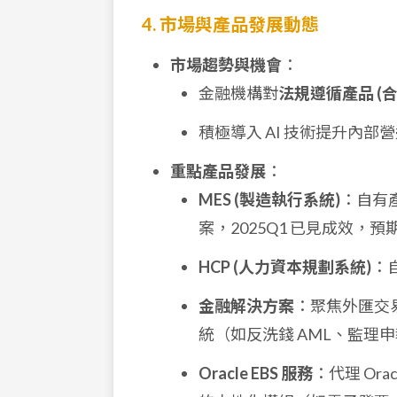
4. 市場與產品發展動態
市場趨勢與機會
：
金融機構對
法規遵循產品 (
積極導入 AI 技術提升內部
重點產品發展
：
MES (製造執行系統)
：自有產
案，2025Q1 已見成效，
HCP (人力資本規劃系統)
：
金融解決方案
：聚焦外匯交
統（如反洗錢 AML、監理
Oracle EBS 服務
：代理 Or