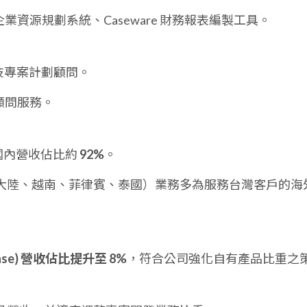
BS 企業資源規劃系統、Caseware 財務報表編製工具。
技專案計劃顧問。
導入顧問服務。
 國內營收佔比約
92%
。
大陸、越南、菲律賓、泰國）業務多為服務台灣客戶的海
nse) 營收佔比提升至 8%
，符合公司強化自有產品比重之