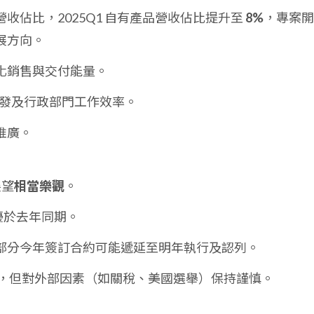
營收佔比，2025Q1 自有產品營收佔比提升至
8%
，專案開
展方向。
化銷售與交付能量。
升開發及行政部門工作效率。
推廣。
展望
相當樂觀
。
著優於去年同期。
部分今年簽訂合約可能遞延至明年執行及認列。
，但對外部因素（如關稅、美國選舉）保持謹慎。