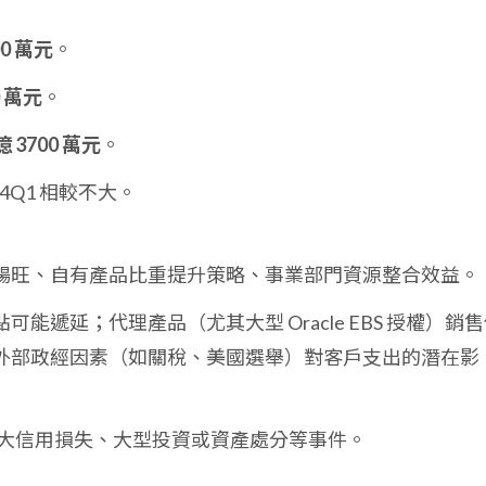
00 萬元
。
0 萬元
。
億 3700 萬元
。
24Q1 相較不大。
暢旺、自有產品比重提升策略、事業部門資源整合效益。
能遞延；代理產品（尤其大型 Oracle EBS 授權）銷
外部政經因素（如關稅、美國選舉）對客戶支出的潛在影
大信用損失、大型投資或資產處分等事件。