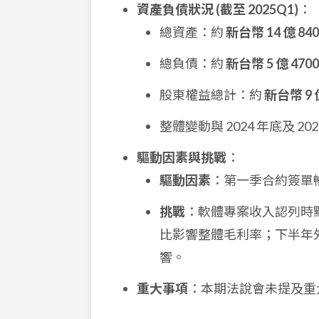
資產負債狀況 (截至 2025Q1)
：
總資產：約
新台幣 14 億 84
總負債：約
新台幣 5 億 470
股東權益總計：約
新台幣 9 
整體變動與 2024 年底及 20
驅動因素與挑戰
：
驅動因素
：第一季合約簽單
挑戰
：軟體專案收入認列時點可
比影響整體毛利率；下半年
響。
重大事項
：本期法說會未提及重