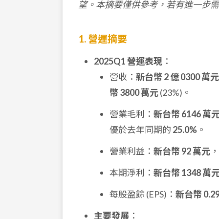
望。本摘要僅供參考，若有進一步需
1. 營運摘要
2025Q1 營運表現
：
營收：
新台幣 2 億 0300 萬元
幣 3800 萬元
(23%)。
營業毛利：
新台幣 6146 萬
優於去年同期的
25.0%
。
營業利益：
新台幣 92 萬元
，
本期淨利：
新台幣 1348 萬
每股盈餘 (EPS)：
新台幣 0.2
主要發展
：