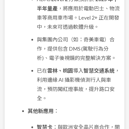
半年量產
，將應用於電動巴士、物流
車等商用車市場。Level 2+ 正在開發
中，未來可透過軟體升級。
與集團內公司（如：奇美車電）合
作，提供包含 DMS (駕駛行為分
析)、電子後視鏡的完整解決方案。
已在
雲林、桃園
導入
智慧交通系統
，
利用邊緣 AI 攝影機偵測行人與車
流，預防闖紅燈事故，提升路口安
全。
其他新應用
：
智慧卡
：與歐洲安全晶片商合作，開