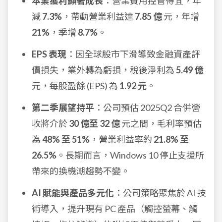
本業獲利顯著成長
：營業費用控管得宜，年
減
7.3%
，帶動營業利益達
7.85 億
元，年增
21%
，季增
8.7%
。
EPS 表現
：因全球股市下滑導致金融資產評
價損失，業外轉為虧損，稅後淨利為
5.49 億
元，每股盈餘 (EPS) 為
1.92 元
。
第二季展望持平
：公司預估 2025Q2 合併營
收將介於
30 億至 32 億
元之間，毛利率預估
為
48% 至 51%
，營業利益率約
21.8% 至
26.5%
。長期而言，Windows 10 停止支援所
帶來的換機潮趨勢不變。
AI 賦能與產品多元化
：公司策略聚焦於 AI 技
術導入，提升現有 PC 產品（觸控螢幕、觸