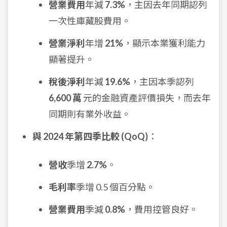
營業費用
年減
7.3%
，主因去年同期認列
一次性庫藏股費用。
營業淨利
年增
21%
，顯示本業獲利能力
顯著提升。
稅後淨利
年減
19.6%
，主因本季認列
6,600 萬
元的金融資產評價損失，而去年
同期則有業外收益。
與 2024 年第四季比較 (QoQ)
：
營收
季增
2.7%
。
毛利率
季增 0.5 個百分點。
營業費用
季減
0.8%
，費用控管良好。