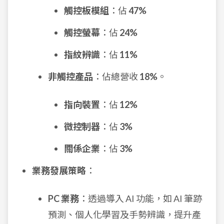
觸控板模組
：佔
47%
觸控螢幕
：佔
24%
指紋辨識
：佔
11%
非觸控產品
：佔總營收
18%
。
指向裝置
：佔
12%
微控制器
：佔
3%
關係企業
：佔
3%
業務發展策略
：
PC 業務
：透過導入 AI 功能，如 AI 筆跡
預測、個人化學習及手勢辨識，提升產