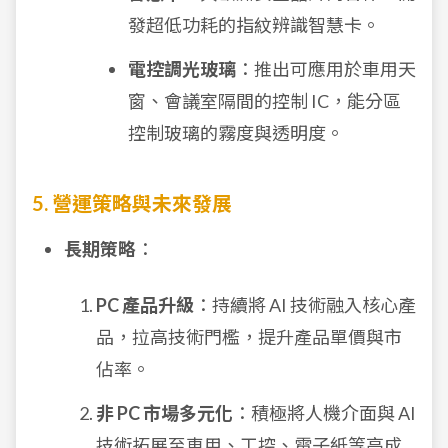
發超低功耗的指紋辨識智慧卡。
電控調光玻璃
：推出可應用於車用天
窗、會議室隔間的控制 IC，能分區
控制玻璃的霧度與透明度。
5. 營運策略與未來發展
長期策略
：
PC 產品升級
：持續將 AI 技術融入核心產
品，拉高技術門檻，提升產品單價與市
佔率。
非 PC 市場多元化
：積極將人機介面與 AI
技術拓展至車用、工控、電子紙等高成