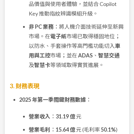
品價值與使用者體驗，並結合 Copilot
Key 推動指紋辨識模組升級。
非 PC 業務
：將人機介面技術延伸至新興
市場。在
電子紙
市場已取得穩固地位；
以防水、手套操作等高門檻功能切入
車
用與工控
市場；並在
ADAS
、
智慧交通
及
智慧卡
等領域取得實質進展。
3. 財務表現
2025 年第一季關鍵財務數據
：
營業收入
：
31.19 億
元
營業毛利
：
15.64 億
元 (毛利率
50.1%
)