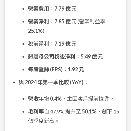
營業費用
：
7.79 億
元
營業淨利
：
7.85 億
元 (營業利益率
25.1%
)
稅前淨利
：
7.19 億
元
歸屬母公司稅後淨利
：
5.49 億
元
每股盈餘 (EPS)
：
1.92 元
與 2024 年第一季比較 (YoY)
：
營收
年增
0.4%
，主因客戶提前拉貨。
毛利率
自 47.9% 提升至
50.1%
，創下 15
個季度新高。