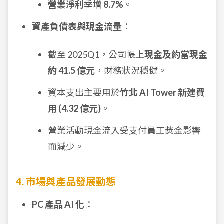
營業淨利
季增
8.7%
。
資產負債表與現金流量
：
截至 2025Q1，公司帳上
現金及約當現金
約 41.5 億元
，財務狀況穩健。
資本支出主要用於
竹北 AI Tower 新建費
用 (4.32 億元)
。
營業活動現金流入受支付員工獎金影響
而減少。
4. 市場與產品發展動態
PC 產品 AI 化
：