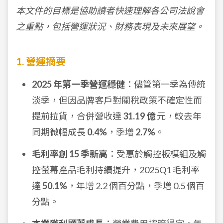
本文件的目標是協助讀者快速理解各公司法說會
之重點，包括營運狀況、財務表現及未來展望。
1. 營運摘要
2025 年第一季營運穩健
：儘管第一季為傳統
淡季，但因品牌客戶對關稅政策不確定性而
提前拉貨，合併營收達
31.19 億
元，較去年
同期微幅成長
0.4%
，季增
2.7%
。
毛利率創 15 季新高
：受惠於觸控板模組及觸
控螢幕產品毛利持續提升，2025Q1 毛利率
達
50.1%
，年增 2.2 個百分點，季增 0.5 個百
分點。