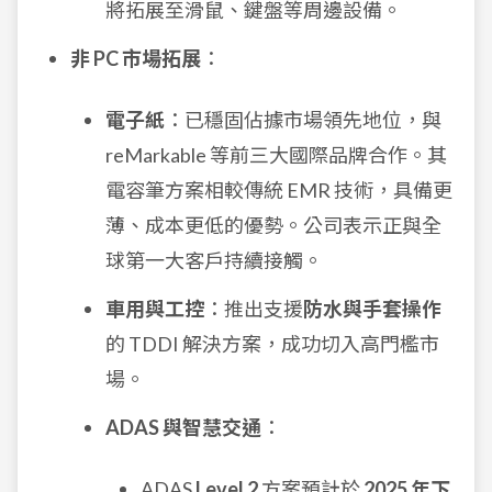
將拓展至滑鼠、鍵盤等周邊設備。
非 PC 市場拓展
：
電子紙
：已穩固佔據市場領先地位，與
reMarkable 等前三大國際品牌合作。其
電容筆方案相較傳統 EMR 技術，具備更
薄、成本更低的優勢。公司表示正與全
球第一大客戶持續接觸。
車用與工控
：推出支援
防水與手套操作
的 TDDI 解決方案，成功切入高門檻市
場。
ADAS 與智慧交通
：
ADAS
Level 2
方案預計於
2025 年下