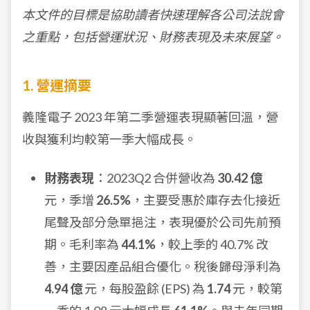
本文件的目標是協助讀者快速理解各公司法說會
之重點，包括營運狀況、財務表現及未來展望。
1. 營運摘要
義隆電子 2023 年第二季營運表現顯著回溫，營
收與獲利均較第一季大幅成長。
財務表現
：2023Q2 合併營收為
30.42 億
元，季增
26.5%
，主要受惠於庫存去化接近
尾聲及部分急單挹注，表現優於公司先前預
期。毛利率為
44.1%
，較上季的 40.7% 改
善，主要因產品組合優化。稅後歸母淨利為
4.94 億
元，每股盈餘 (EPS) 為
1.74
元，較第