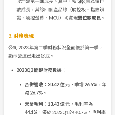
收均較第一季成長。其中，指向裝置為個位
數成長，其餘四個產品線（觸控板、指紋辨
識、觸控螢幕、MCU）均實現
雙位數成長
。
3. 財務表現
公司 2023 年第二季財務狀況全面優於第一季，
顯示營運已走出谷底。
2023Q2 關鍵財務數據
：
合併營收
：
30.42 億
元，季增
26.5%
，年
減
26.7%
。
營業毛利
：
13.43 億
元，毛利率為
44.1%
，優於 2023Q1 的 40.7%。毛利率