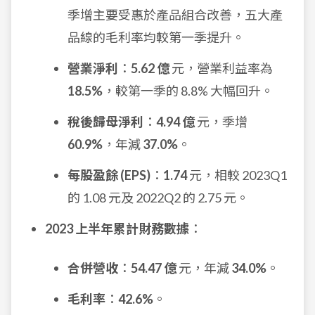
季增主要受惠於產品組合改善，五大產
品線的毛利率均較第一季提升。
營業淨利
：
5.62 億
元，營業利益率為
18.5%
，較第一季的 8.8% 大幅回升。
稅後歸母淨利
：
4.94 億
元，季增
60.9%
，年減
37.0%
。
每股盈餘 (EPS)
：
1.74
元，相較 2023Q1
的 1.08 元及 2022Q2 的 2.75 元。
2023 上半年累計財務數據
：
合併營收
：
54.47 億
元，年減
34.0%
。
毛利率
：
42.6%
。