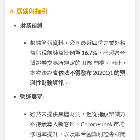
6. 展望與指引
財務預測
:
根據簡報資料，公司最近四季之業外損
益佔稅前純益比例為
16.7%
，已超過台
灣證券交易所規定的 10% 門檻。因此，
本次法說會
依法不得發布 2020Q1 的預
測性財務資訊
。
營運展望
:
雖然未提供具體財測，但從指紋辨識方
案持續導入新客戶、Chromebook 市場
滲透率提升，以及聯合國識別證專案開