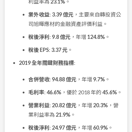
利益率為
23.1%
。
業外收益
:
3.39 億元
，主要來自轉投資公
司旭暉應材的金融資產評價利益。
稅後淨利
:
9.8 億元
，年增
124.8%
。
稅後 EPS
:
3.37 元
。
2019 全年關鍵財務指標
:
合併營收
:
94.88 億元
，年增
9.7%
。
毛利率
:
46.6%
，優於 2018 年的
45.6%
。
營業利益
:
20.82 億元
，年增
20.3%
，營
業利益率為
21.9%
。
稅後淨利
:
24.97 億元
，年增
60.9%
。