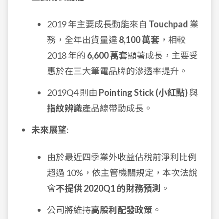
2019 年主要成長動能來自
Touchpad
業
務，全年出貨量達
8,100 萬套
，相較
2018 年的
6,600 萬套
顯著成長，主要受
惠於在三大筆電品牌的滲透率提升。
2019Q4 則由
Pointing Stick (小紅點)
與
指紋辨識
產品線帶動成長。
未來展望
:
由於最近四季業外收益佔稅前淨利比例
超過 10%，依主管機關規定，本次法說
會
不提供 2020Q1 的財務預測
。
公司將維持
高股利配發政策
。