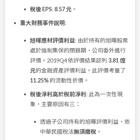
稅後 EPS
:
8.57 元
。
重大財務事件說明
:
旭暉應材評價利益
: 由於持有的旭暉股票
處於強制集保的閉鎖期，公司委外進行
評價。2019Q4 依評價結果認列
3.81 億
元
的金融資產評價利益。此評價考量了
11.25%
的流動性折價。
稅後淨利高於稅前淨利
: 此為一次性現
象，主要原因有三：
透過子公司持有的旭暉評價利益，依
中華民國稅法
無須繳稅
。