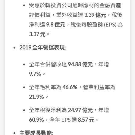
受惠於轉投資公司旭暉應材的金融資產
評價利益，業外收益達
3.39 億元
，稅後
淨利達
9.8 億元
，稅後每股盈餘 (EPS) 為
3.37 元
。
2019 全年營運表現
:
全年合併營收達
94.88 億元
，年增
9.7%
。
全年毛利率為
46.6%
，營業利益率為
21.9%
。
全年稅後淨利為
24.97 億元
，年增
60.9%
，全年 EPS 達
8.57 元
。
主要成長動能
: