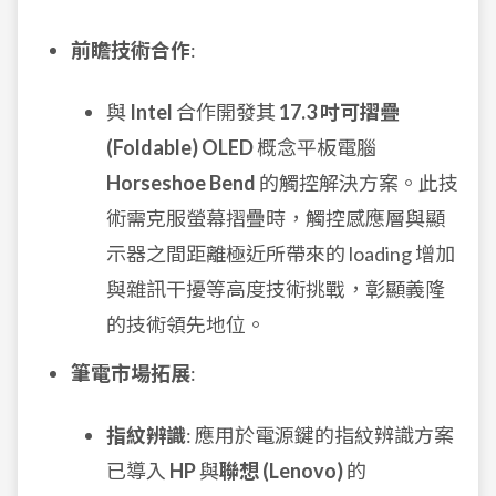
前瞻技術合作
:
與
Intel
合作開發其
17.3 吋可摺疊
(Foldable) OLED
概念平板電腦
Horseshoe Bend
的觸控解決方案。此技
術需克服螢幕摺疊時，觸控感應層與顯
示器之間距離極近所帶來的 loading 增加
與雜訊干擾等高度技術挑戰，彰顯義隆
的技術領先地位。
筆電市場拓展
:
指紋辨識
: 應用於電源鍵的指紋辨識方案
已導入
HP
與
聯想 (Lenovo)
的