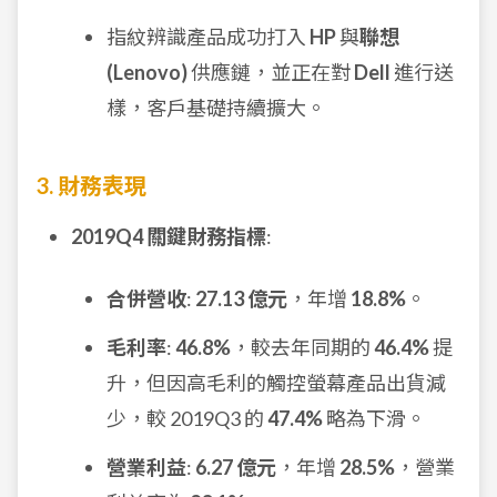
指紋辨識產品成功打入
HP
與
聯想
(Lenovo)
供應鏈，並正在對
Dell
進行送
樣，客戶基礎持續擴大。
3. 財務表現
2019Q4 關鍵財務指標
:
合併營收
:
27.13 億元
，年增
18.8%
。
毛利率
:
46.8%
，較去年同期的
46.4%
提
升，但因高毛利的觸控螢幕產品出貨減
少，較 2019Q3 的
47.4%
略為下滑。
營業利益
:
6.27 億元
，年增
28.5%
，營業