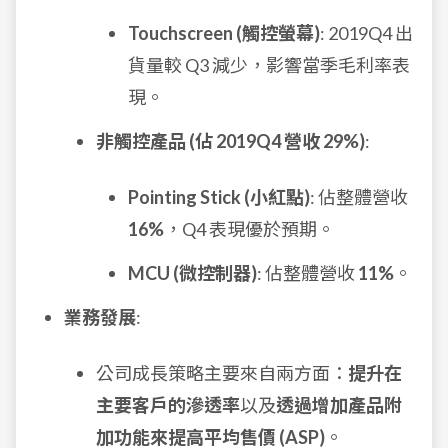
Touchscreen (觸控螢幕)
: 2019Q4 出
貨量較 Q3 減少，影響當季毛利率表
現。
非觸控產品 (佔 2019Q4 營收 29%)
:
Pointing Stick (小紅點)
: 佔整體營收
16%
，Q4 表現優於預期。
MCU (微控制器)
: 佔整體營收
11%
。
業務發展
:
公司成長策略主要來自兩方面：
提升在
主要客戶的滲透率
以及
透過增加產品附
加功能來提高平均售價 (ASP)
。