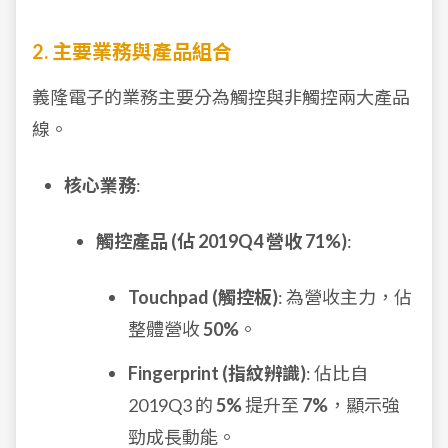
2. 主要業務與產品組合
義隆電子的業務主要分為觸控與非觸控兩大產品
線。
核心業務
:
觸控產品 (佔 2019Q4 營收 71%)
:
Touchpad (觸控板)
: 為營收主力，佔
整體營收
50%
。
Fingerprint (指紋辨識)
: 佔比自
2019Q3 的
5%
提升至
7%
，顯示強
勁成長動能。