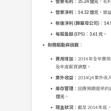
營業毛利
：
35.24 億元
，毛
營業淨利
：
14.32 億元
，營
稅後淨利 (歸屬母公司)
：
14
每股盈餘 (EPS)
：
3.61 元
。
財務驅動與挑戰
：
費用增加
：2014 年全年費
及年度薪資調整。
業外收益
：2014Q4 業外收
庫存管理
：因應預期提早的
億元
。
現金狀況
：截至 2014 