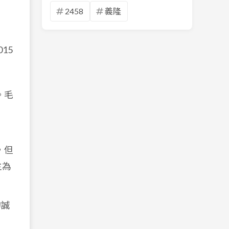
2458
義隆
15
。毛
，但
主為
的誠