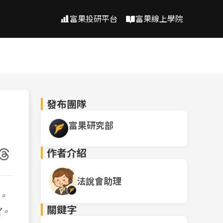
富果投研平台
富果線上學院
發布團隊
富果研究部
作者介紹
法說會助理
。
關鍵字
望。