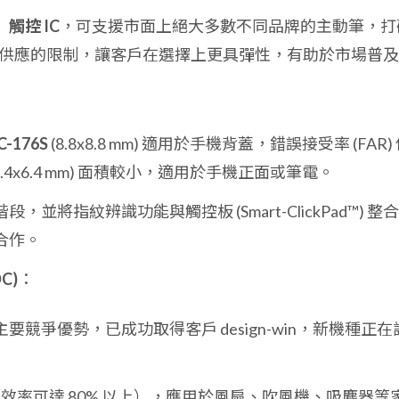
觸控 IC
，可支援市面上絕大多數不同品牌的主動筆，打
廠商供應的限制，讓客戶在選擇上更具彈性，有助於市場普
C-176S
(8.8x8.8 mm) 適用於手機背蓋，錯誤接受率 (FAR)
6.4x6.4 mm) 面積較小，適用於手機正面或筆電。
並將指紋辨識功能與觸控板 (Smart-ClickPad™) 整
合作。
C)
：
主要競爭優勢，已成功取得客戶 design-win，新機種正在
效率可達 80% 以上），應用於風扇、吹風機、吸塵器等