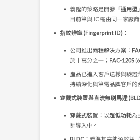
義隆的策略是開發
「通用型」
目前筆與 IC 需由同一家
指紋辨識 (Fingerprint ID)
：
公司推出兩種解決方案：
FA
於十萬分之一；
FAC-120S
(
產品已進入客戶送樣與驗證階段，
持續深化與筆電品牌客戶的
穿戴式裝置與直流無刷馬達 (BLD
穿戴式裝置
：以
超低功耗
為
計導入中。
BLDC
：看準其高能源效益（