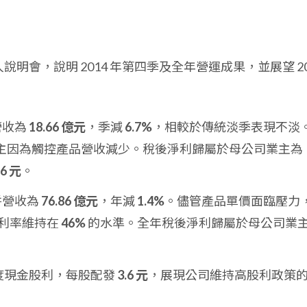
行法人說明會，說明 2014 年第四季及全年營運成果，並展望 20
營收為
18.66 億元
，季減
6.7%
，相較於傳統淡季表現不淡
主因為觸控產品營收減少。稅後淨利歸屬於母公司業主為
76 元
。
併營收為
76.86 億元
，年減
1.4%
。儘管產品單價面臨壓力
利率維持在
46%
的水準。全年稅後淨利歸屬於母公司業
 年度現金股利，每股配發
3.6 元
，展現公司維持高股利政策