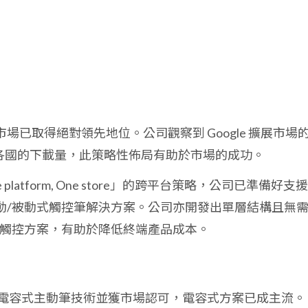
觸控板市場已取得絕對領先地位。公司觀察到 Google 擴展市場
覽器在各國的下載量，此策略性佈局有助於市場的成功。
ne platform, One store」的跨平台策略，公司已準備好支
動/被動式觸控筆解決方案。公司亦開發出單層結構且無
 的低成本觸控方案，有助於降低終端產品成本。
o 3 採用電容式主動筆技術並獲市場認可，電容式方案已成主流。