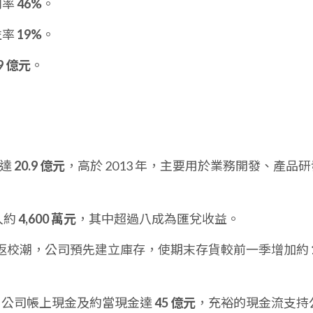
利率
46%
。
益率
19%
。
.9 億元
。
用達
20.9 億元
，高於 2013 年，主要用於業務開發、產品研
入約
4,600 萬元
，其中超過八成為匯兌收益。
返校潮，公司預先建立庫存，使期末存貨較前一季增加約
年底，公司帳上現金及約當現金達
45 億元
，充裕的現金流支持