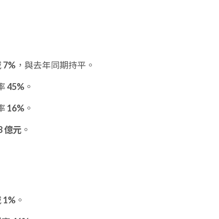
減
7%
，與去年同期持平。
率
45%
。
率
16%
。
18 億元
。
減
1%
。