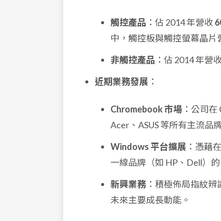
觸控產品
：佔 2014 年營收
6
中，觸控板與觸控螢幕晶片
非觸控產品
：佔 2014 年營
近期業務發展
：
Chromebook 市場
：公司在 
Acer、ASUS 等所有主流品
Windows 平台擴展
：憑藉在
一線品牌（如 HP、Dell）的
新興業務
：積極佈局指紋辨識
未來主要成長動能。