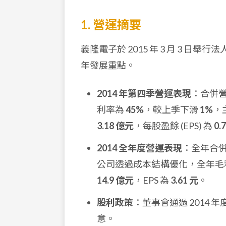
1. 營運摘要
義隆電子於 2015 年 3 月 3 日舉
年發展重點。
2014 年第四季營運表現
：合併
利率為
45%
，較上季下滑
1%
，
3.18 億元
，每股盈餘 (EPS) 為
0.
2014 全年度營運表現
：全年合
公司透過成本結構優化，全年毛
14.9 億元
，EPS 為
3.61 元
。
股利政策
：董事會通過 2014
意。