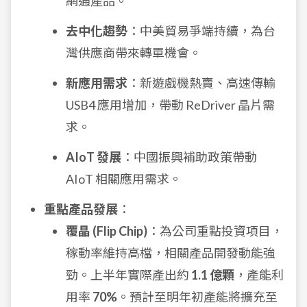
網通產品。
去中化趨勢
：中美貿易爭端持續，為台
灣供應商帶來轉單機會。
新應用需求
：新遊戲機熱賣、高速傳輸
USB4 應用增加，帶動 ReDriver 晶片需
求。
AIoT 發展
：中國振興補助政策帶動
AIoT 相關應用需求。
重點產品發展
：
覆晶 (Flip Chip)
：為公司重點投資項目，
稼動率維持高檔，相關產品開發動能強
勁。上半年實際產出約
1.1 億顆
，產能利
用率
70%
。預計至明年初產能將擴充至