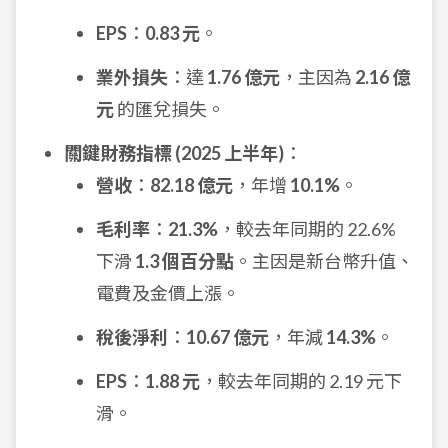
EPS
：
0.83 元
。
業外損失
：達
1.76 億元
，主因為
2.16 億
元
的匯兌損失。
關鍵財務指標 (2025 上半年)
：
營收
：
82.18 億元
，年增
10.1%
。
毛利率
：
21.3%
，較去年同期的 22.6%
下滑
1.3 個百分點
。主因是新台幣升值、
電費及金價上漲。
稅後淨利
：
10.67 億元
，年減
14.3%
。
EPS
：
1.88 元
，較去年同期的 2.19 元下
滑。