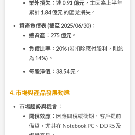
業外損失
：達
0.91 億元
，主因為上半年
累計
1.84 億元
的匯兌損失。
資產負債表 (截至 2025/06/30)
：
總資產
：
275 億元
。
負債比率
：
20%
(若扣除應付股利，則約
為
14%
)。
每股淨值
：
38.54 元
。
4. 市場與產品發展動態
市場趨勢與機會
：
關稅效應
：因應關稅緩衝期，客戶提前
備貨，尤其在 Notebook PC、DDR5 及