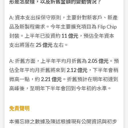
形是怎麼樣，以及折舊金額的變動情況？
A: 資本支出採保守原則，主要針對新客戶、新產
品及新製程需求。今年主要擴充項目為 Flip Chip
封裝。上半年已投資約
11 億元
，預估全年資本
支出將落在
25 億元
左右。
A: 折舊方面，上半年平均月折舊為
2.05 億元
。預
估全年平均月折舊將來到
2.12 億元
，下半年會稍
微高一點，約
2.21 億元
。折舊預計在明年初達到
高峰後，至明年下半年會回到今年初的水準。
免責聲明
本備忘錄之數據及陳述根據現有公開資訊與初步