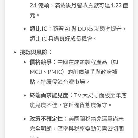
2.1 億顆
，滿載後月營收貢獻可達
1.23 億
元
。
類比 IC
：隨著 AI 與 DDR5 滲透率提升，
類比 IC 具備良好成長機會。
挑戰與風險
：
價格競爭
：中國在成熟製程產品（如
MCU、PMIC）的削價競爭與政府補
貼，持續侵蝕台灣市場。
終端需求能見度
：TV 大尺寸面板至年底
能見度不佳，客戶備貨態度保守。
政策不確定性
：美國關稅豁免清單尚未
完全明朗，匯率與稅率變動仍需密切關