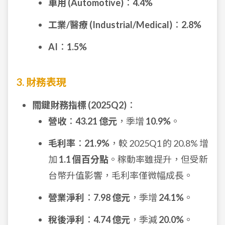
車用 (Automotive)
：
4.4%
工業/醫療 (Industrial/Medical)
：
2.8%
AI
：
1.5%
3. 財務表現
關鍵財務指標 (2025Q2)
：
營收
：
43.21 億元
，季增
10.9%
。
毛利率
：
21.9%
，較 2025Q1 的 20.8% 增
加
1.1 個百分點
。稼動率雖提升，但受新
台幣升值影響，毛利率僅微幅成長。
營業淨利
：
7.98 億元
，季增
24.1%
。
稅後淨利
：
4.74 億元
，季減
20.0%
。