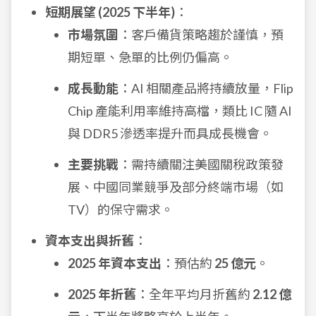
短期展望 (2025 下半年)
：
市場氛圍
：客戶備貨策略趨於謹慎，預
期短單、急單的比例仍偏高。
成長動能
：AI 相關產品將持續放量，Flip
Chip 產能利用率維持高檔，類比 IC 隨 AI
與 DDR5 滲透率提升而具成長機會。
主要挑戰
：需持續關注美國關稅政策發
展、中國同業競爭及部分終端市場（如
TV）的保守需求。
資本支出與折舊
：
2025 年資本支出
：預估約
25 億元
。
2025 年折舊
：全年平均月折舊約
2.12 億