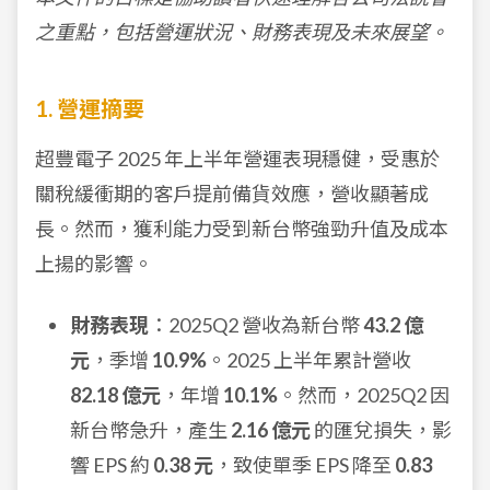
之重點，包括營運狀況、財務表現及未來展望。
1. 營運摘要
超豐電子 2025 年上半年營運表現穩健，受惠於
關稅緩衝期的客戶提前備貨效應，營收顯著成
長。然而，獲利能力受到新台幣強勁升值及成本
上揚的影響。
財務表現
：2025Q2 營收為新台幣
43.2 億
元
，季增
10.9%
。2025 上半年累計營收
82.18 億元
，年增
10.1%
。然而，2025Q2 因
新台幣急升，產生
2.16 億元
的匯兌損失，影
響 EPS 約
0.38 元
，致使單季 EPS 降至
0.83