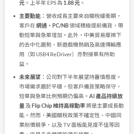
元
。上半年 EPS 為
1.88 元
。
主要動能
：營收成長主要來自關稅緩衝期，
客戶在
網通、PC/NB
領域積極提前備貨，帶
動短單與急單增加。此外，中美貿易摩擦下
的去中化趨勢、新遊戲機熱銷及高速傳輸應
用（如 USB4 ReDriver）亦對接單有所助
益。
未來展望
：公司對下半年展望持審慎態度。
市場需求趨於平穩，但客戶備貨策略保守，
短單與急單比例預期仍偏高。
AI 產品持續放
量
及
Flip Chip 維持高稼動率
將是主要成長動
能。然而，美國關稅政策不確定性、中國同
業削價競爭，以及 TV 面板能見度不佳等因