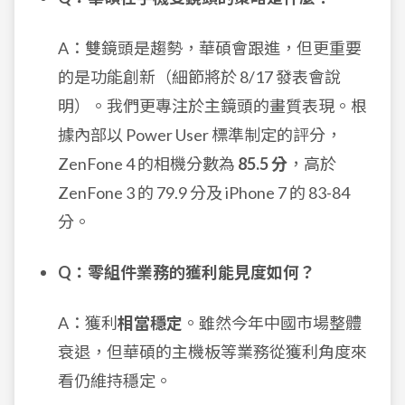
A：雙鏡頭是趨勢，華碩會跟進，但更重要
的是功能創新（細節將於 8/17 發表會說
明）。我們更專注於主鏡頭的畫質表現。根
據內部以 Power User 標準制定的評分，
ZenFone 4 的相機分數為
85.5 分
，高於
ZenFone 3 的 79.9 分及 iPhone 7 的 83-84
分。
Q：零組件業務的獲利能見度如何？
A：獲利
相當穩定
。雖然今年中國市場整體
衰退，但華碩的主機板等業務從獲利角度來
看仍維持穩定。