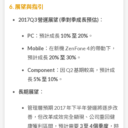
6. 展望與指引
2017Q3 營運展望 (季對季成長預估)
：
PC
：預計成長
10% 至 20%
。
Mobile
：在新機 ZenFone 4 的帶動下，
預計成長
20% 至 30%
。
Component
：因 Q2 基期較高，預計成
長
5% 至 10%
。
長期展望
：
管理層預期 2017 年下半年營運將逐步改
善，但改革成效完全顯現、公司重回健
康獲利區間，預計需要
3 至 4 個季度
，時