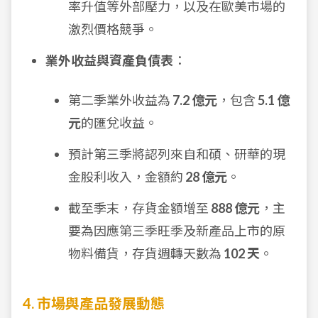
率升值等外部壓力，以及在歐美市場的
激烈價格競爭。
業外收益與資產負債表
：
第二季業外收益為
7.2 億元
，包含
5.1 億
元
的匯兌收益。
預計第三季將認列來自和碩、研華的現
金股利收入，金額約
28 億元
。
截至季末，存貨金額增至
888 億元
，主
要為因應第三季旺季及新產品上市的原
物料備貨，存貨週轉天數為
102 天
。
4. 市場與產品發展動態