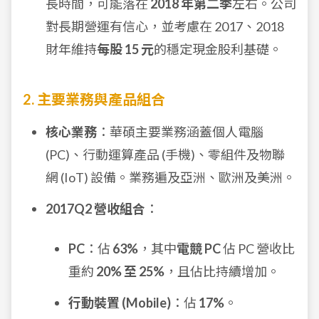
長時間，可能落在
2018 年第二季
左右。公司
對長期營運有信心，並考慮在 2017、2018
財年維持
每股 15 元
的穩定現金股利基礎。
2. 主要業務與產品組合
核心業務
：華碩主要業務涵蓋個人電腦
(PC)、行動運算產品 (手機)、零組件及物聯
網 (IoT) 設備。業務遍及亞洲、歐洲及美洲。
2017Q2 營收組合
：
PC
：佔
63%
，其中
電競 PC
佔 PC 營收比
重約
20% 至 25%
，且佔比持續增加。
行動裝置 (Mobile)
：佔
17%
。