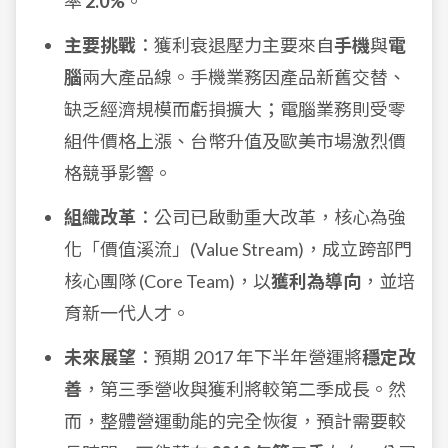
率
2.0%
。
主要挑戰
：獲利衰退壓力主要來自
手機
與
電
腦
兩大產品線。手機業務因產品新舊交替、
缺乏經濟規模而虧損擴大；電腦業務則受零
組件價格上漲、台幣升值及歐美市場激烈價
格競爭影響。
組織改革
：公司已啟動重大改革，核心為強
化「價值溪流」(Value Stream)，成立跨部門
核心團隊 (Core Team)，以
獲利為導向
，並培
育新一代人才。
未來展望
：預期 2017 年下半年營運將
穩定改
善
，第三季營收與獲利將較第二季成長。然
而，整體營運動能的完全恢復，預計需要較