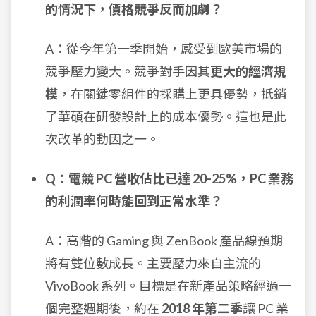
的情況下，價格競爭反而加劇？
A：從今年第一季開始，感受到歐美市場的
競爭壓力變大。競爭對手因其
更大的經濟規
模
，在關鍵零組件的採購上更具優勢，抵銷
了華碩在研發設計上的成本優勢。這也是此
次改革的動因之一。
Q：電競 PC 營收佔比已達 20-25%，PC 業務
的利潤率何時能回到正常水準？
A：高階的 Gaming 與 ZenBook 產品線預期
將有雙位數成長。主要壓力來自主流的
VivoBook 系列。目標是在新產品策略經過一
個完整週期後，約在
2018 年第二季
讓 PC 業