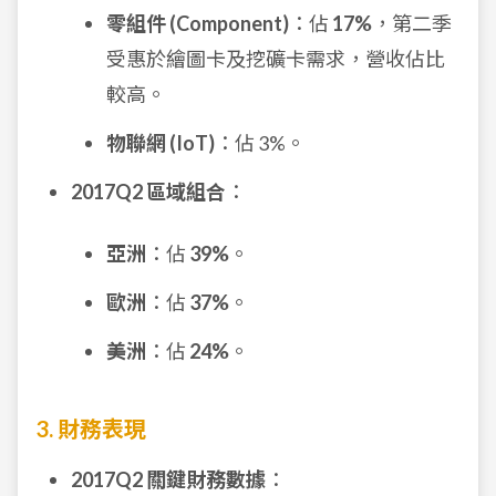
零組件 (Component)
：佔
17%
，第二季
受惠於繪圖卡及挖礦卡需求，營收佔比
較高。
物聯網 (IoT)
：佔 3%。
2017Q2 區域組合
：
亞洲
：佔
39%
。
歐洲
：佔
37%
。
美洲
：佔
24%
。
3. 財務表現
2017Q2 關鍵財務數據
：