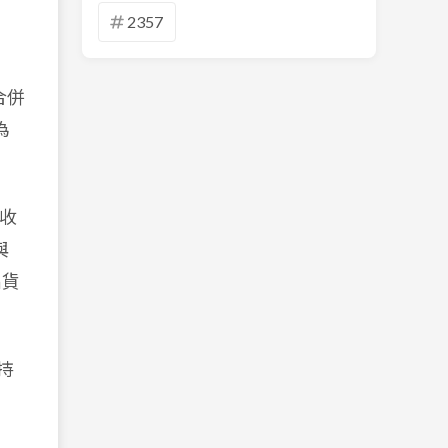
2357
合併
為
外收
與
出貨
持