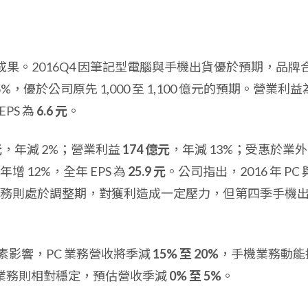
運成果。2016Q4 因筆記型電腦與手機出貨優於預期，品牌
5%，優於公司原先 1,000 至 1,100 億元的預期。營業利益
EPS 為
6.6 元
。
元
，年減 2%；營業利益
174 億元
，年減 13%；受惠於業
年增 12%，全年 EPS 為
25.9 元
。公司指出，2016 年 PC 
務則處於調整期，對獲利造成一定壓力，但第四季手機
因素影響，PC 業務營收將季減
15% 至 20%
，手機業務動能
業務則相對穩定，預估營收季減
0% 至 5%
。