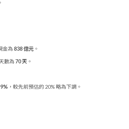
。
當現金為
838 億元
。
天數為
70 天
。
19%
，較先前預估的 20% 略為下調。