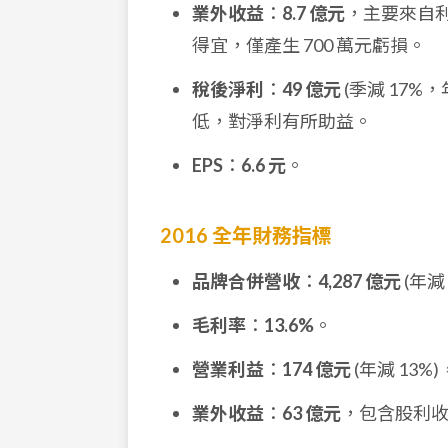
業外收益
：
8.7 億元
，主要來自
得宜，僅產生 700 萬元虧損。
稅後淨利
：
49 億元
(季減 17
低，對淨利有所助益。
EPS
：
6.6 元
。
2016 全年財務指標
品牌合併營收
：
4,287 億元
(年減
毛利率
：
13.6%
。
營業利益
：
174 億元
(年減 13
業外收益
：
63 億元
，包含股利