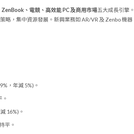
-1、ZenBook、電競、高效能 PC 及商用市場
五大成長引擎
，集中資源發展。新興業務如 AR/VR 及 Zenbo 機器
 9%，年減 5%)。
持平。
減 16%)。
3 持平。