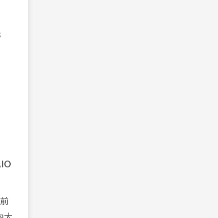
元
AIO
前
內大