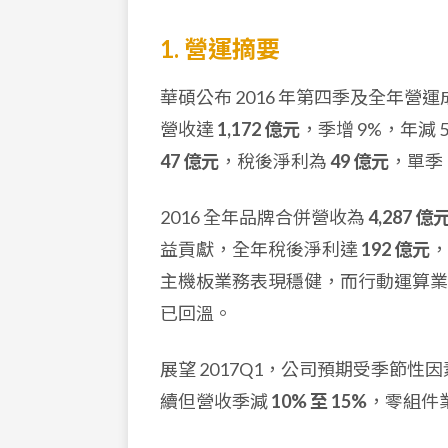
1. 營運摘要
華碩公布 2016 年第四季及全年營
營收達
1,172 億元
，季增 9%，年減 
47 億元
，稅後淨利為
49 億元
，單季 
2016 全年品牌合併營收為
4,287 億
益貢獻，全年稅後淨利達
192 億元
，
主機板業務表現穩健，而行動運算業
已回溫。
展望 2017Q1，公司預期受季節性
續但營收季減
10% 至 15%
，零組件