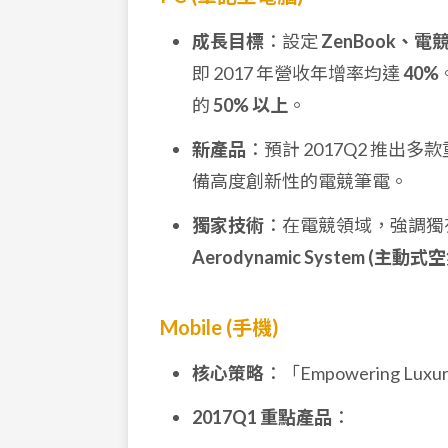
成長目標
：設定
ZenBook、電競 (
即 2017 年營收年增率均達
40%
的
50% 以上
。
新產品
：預計 2017Q2 推出多款重點
備高度創新性的電競筆電。
獨家技術
：在電競領域，強調獨
Aerodynamic System (主
Mobile (手機)
核心策略
：「Empowering Lu
2017Q1 重點產品
：