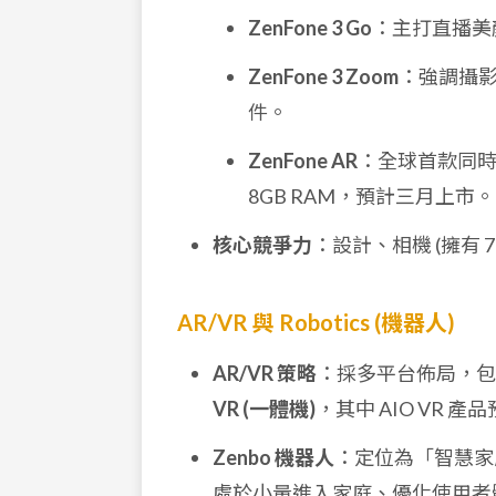
ZenFone 3 Go
：主打直播美顏
ZenFone 3 Zoom
：強調攝影功
件。
ZenFone AR
：全球首款同時支援 G
8GB RAM，預計三月上市。
核心競爭力
：設計、相機 (擁有 7
AR/VR 與 Robotics (機器人)
AR/VR 策略
：採多平台佈局，包括 PC 
VR (一體機)
，其中 AIO VR 產
Zenbo 機器人
：定位為「智慧家
處於小量進入家庭、優化使用者體