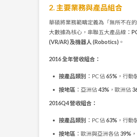
2. 主要業務與產品組合
華碩將業務範疇定義為「無所不在的運算新世代 
大數據為核心，串聯五大產品線：
P
(VR/AR) 及機器人 (Robotics)
。
2016 全年營收組合：
按產品類別
：PC 佔
65%
，行動
按地區
：亞洲佔
43%
，歐洲佔
3
2016Q4 營收組合：
按產品類別
：PC 佔
63%
，行動
按地區
：歐洲與亞洲各佔
39%
，