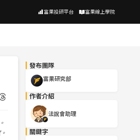
富果投研平台
富果線上學院
發布團隊
富果研究部
作者介紹
法說會助理
。
關鍵字
望。