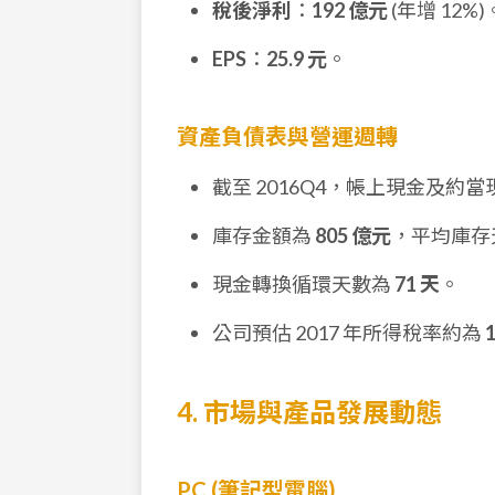
稅後淨利
：
192 億元
(年增 12%)
EPS
：
25.9 元
。
資產負債表與營運週轉
截至 2016Q4，帳上現金及約
庫存金額為
805 億元
，平均庫存
現金轉換循環天數為
71 天
。
公司預估 2017 年所得稅率約為
4. 市場與產品發展動態
PC (筆記型電腦)