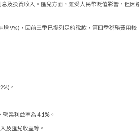
利息及投資收入。匯兌方面，雖受人民幣貶值影響，但因
%，年增 9%)，因前三季已提列足夠稅款，第四季稅務費用較
 2%)。
%)，營業利益率為
4.1%
。
收入及匯兌收益等。