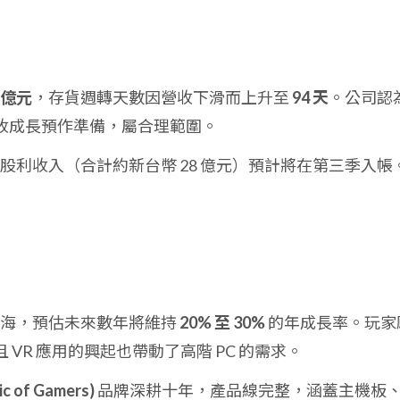
4 億元
，存貨週轉天數因營收下滑而上升至
94 天
。公司認
收成長預作準備，屬合理範圍。
的股利收入（合計約新台幣 28 億元）預計將在第三季入帳
藍海，預估未來數年將維持
20% 至 30%
的年成長率。玩家
VR 應用的興起也帶動了高階 PC 的需求。
ic of Gamers)
品牌深耕十年，產品線完整，涵蓋主機板