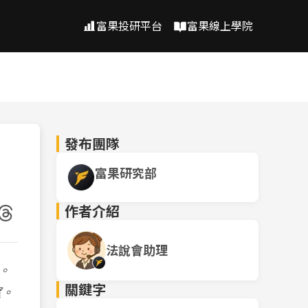
富果投研平台
富果線上學院
發布團隊
富果研究部
作者介紹
法說會助理
。
關鍵字
望。