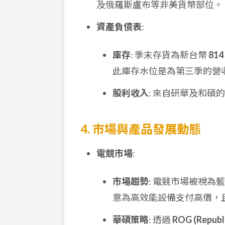
及俄羅斯盧布等非美貨幣部位。
資產負債表
:
庫存
: 季末存貨為新台幣
81
此庫存水位是為第三季的營
股利收入
: 來自研華及和碩
4. 市場與產品發展動態
電競市場
:
市場趨勢
: 電競市場被視為
意為高效能設備支付高價，且 
華碩策略
: 透過
ROG (Republ