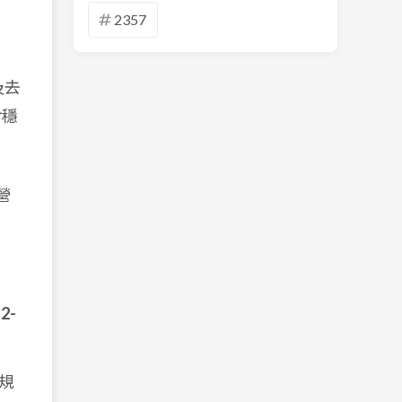
2357
及去
對穩
營
2-
務規