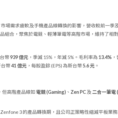
 PC 市場需求疲軟及手機產品線轉換的影響，營收較前一季
品組合，聚焦於電競、輕薄筆電等高階市場，維持了相
新台幣
939 億元
，季減 15%，年減 5%。毛利率為
13.4%
，
新台幣
41 億元
，每股盈餘 (EPS) 為新台幣
5.6 元
。
退，但高階產品線如
電競 (Gaming)
、
Zen PC
及
二合一筆電 (
e 2 至 Zenfone 3 的產品轉換期，且公司正策略性縮減平板業