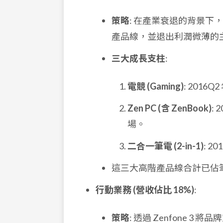
策略
: 在產業衰退的背景
產品線，並退出利潤微薄的主流市
三大成長支柱
:
電競 (Gaming)
: 2016Q
Zen PC (含 ZenBook)
: 
場。
二合一筆電 (2-in-1)
: 2
這三大高階產品線合計已佔
行動業務 (營收佔比 18%)
:
策略
: 透過 Zenfone 3 將