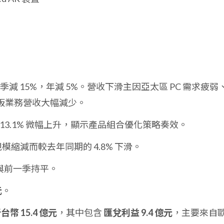
季減 15%，年減 5%。營收下滑主因亞太區 PC 需求疲弱
板業務營收大幅減少。
13.1% 微幅上升，顯示產品組合優化策略奏效。
模縮減而較去年同期的 4.8% 下滑。
與前一季持平。
元
。
台幣 15.4 億元
，其中包含
匯兌利益 9.4 億元
，主要來自