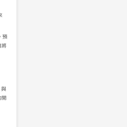
來
。預
用將
 與
的開