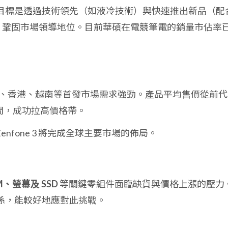
目標是透過技術領先（如液冷技術）與快速推出新品（配
晶片上市），鞏固市場領導地位。目前華碩在電競筆電的銷量市佔率
台灣、香港、越南等首發市場需求強勁。產品平均售價從前代
元區間，成功拉高價格帶。
，Zenfone 3 將完成全球主要市場的佈局。
M、螢幕及 SSD
等關鍵零組件面臨缺貨與價格上漲的壓力
係，能較好地應對此挑戰。