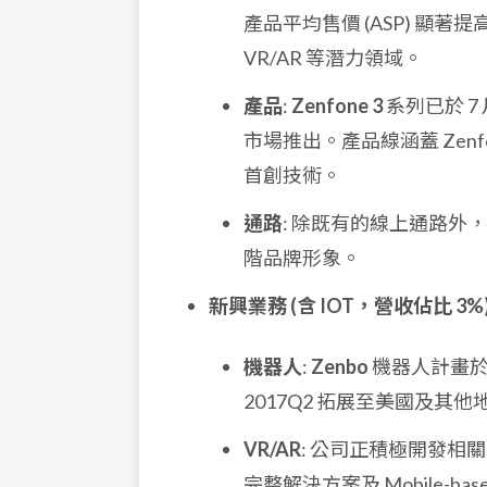
產品平均售價 (ASP) 
VR/AR 等潛力領域。
產品
:
Zenfone 3
系列已於 
市場推出。產品線涵蓋 Zenfone 
首創技術。
通路
: 除既有的線上通路外，
階品牌形象。
新興業務 (含 IOT，營收佔比 3%
機器人
:
Zenbo
機器人計畫於 
2017Q2 拓展至美國及其他
VR/AR
: 公司正積極開發相關裝置
完整解決方案及 Mobile-bas