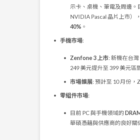
示卡、桌機、筆電及周邊。
NVIDIA Pascal 
40%
。
手機市場
:
Zenfone 3 上市
: 新機在
249 美元提升至 399 美
市場擴展
: 預計至 10 月份
零組件市場
:
目前 PC 與手機領域的
DRA
華碩憑藉與供應商的良好關