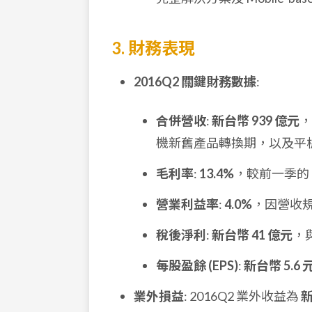
3. 財務表現
2016Q2 關鍵財務數據
:
合併營收
:
新台幣 939 億元
，
機新舊產品轉換期，以及平
毛利率
:
13.4%
，較前一季的 
營業利益率
:
4.0%
，因營收規
稅後淨利
:
新台幣 41 億元
，
每股盈餘 (EPS)
:
新台幣 5.6 
業外損益
: 2016Q2 業外收益為
新