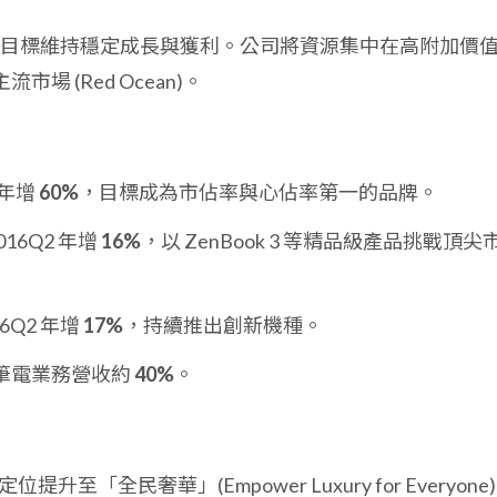
下，目標維持穩定成長與獲利。公司將資源集中在高附加價
場 (Red Ocean)。
2 年增
60%
，目標成為市佔率與心佔率第一的品牌。
2016Q2 年增
16%
，以 ZenBook 3 等精品級產品挑戰頂尖
016Q2 年增
17%
，持續推出創新機種。
筆電業務營收約
40%
。
品牌定位提升至「全民奢華」(Empower Luxury for Everyone