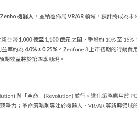
Zenbo 機器人
，並積極佈局
VR/AR
領域，預計將成為未
於新台幣
1,000 億至 1,100 億元
之間，季增約 10% 至 15%
利益率約為
4.0% ± 0.25%
。Zenfone 3 上市初期的行銷費
預期效益將於第四季顯現。
on) 與「革命」(Revolution) 並行。進化策略應用於 PC
爭力；革命策略則專注於機器人、VR/AR 等新興領域