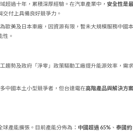
車領域超過十年，累積深厚經驗。在汽車產業中，
安全性是
與交付上具備良好競爭力。
對象為歐美及日本車廠，因資源有限，暫未大規模服務中國
能性。
期缺工趨勢及政府「淨零」政策驅動工廠提升能源效率，需
有許多中國本土小型競爭者，但台達電在
高階產品與解決方
全球產能擴張。目前產能分佈為：
中國超過 65%
、
泰國約