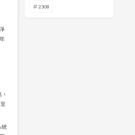
2308
後淨
年
高，
模至
系統