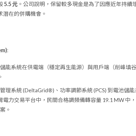
股
5.5 元
。公司說明，保留較多現金是為了因應近年持續
求潛在的併購機會。
em)
:
網，儲能系統在供電端（穩定再生能源）與用戶端（削峰填
。
理系統 (DeltaGrid®)、功率調節系統 (PCS) 到電池儲
電力交易平台中，民間合格調頻備轉容量 19.1 MW 中
案。