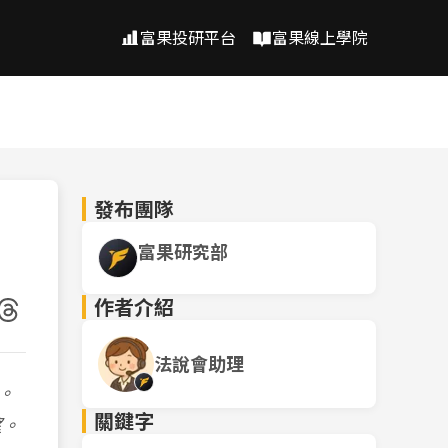
富果投研平台
富果線上學院
發布團隊
富果研究部
作者介紹
法說會助理
。
關鍵字
望。