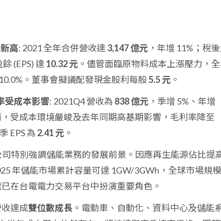
史新高
: 2021 全年合併營收達
3,147 億元
，年增 11%；稅
 (EPS) 達
10.32 元
。儘管面臨原物料成本上漲壓力，全
 10.0%。董事會擬議配發現金股利每股
5.5 元
。
利率受成本影響
: 2021Q4 營收為
838 億元
，季增 5%、年增
而，受成本環境嚴峻及去年同期高基期影響，毛利率降至
季 EPS 為
2.41 元
。
 公司特別強調儲能業務的發展前景。因應再生能源佔比提
25 年儲能市場累計容量可達 1GW/3GWh，全球市場規
。台達電已在台電電力交易平台中扮演重要角色。
年營收達成
雙位數成長
。電動車、自動化、資料中心及儲能