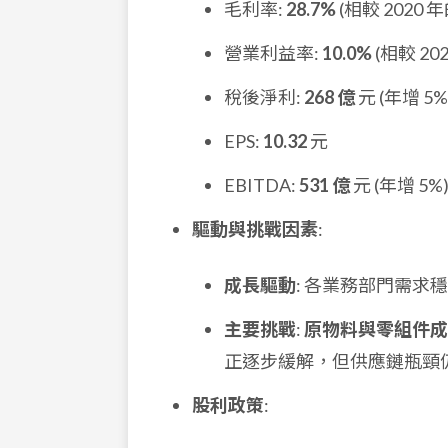
毛利率:
28.7%
(相較 2020 年
營業利益率:
10.0%
(相較 202
稅後淨利:
268 億
元 (年增 5%
EPS:
10.32
元
EBITDA:
531 億
元 (年增 5%
驅動與挑戰因素
:
成長驅動
: 各業務部門需
主要挑戰
:
原物料與零組件成
正逐步緩解，但供應鏈瓶頸
股利政策
: