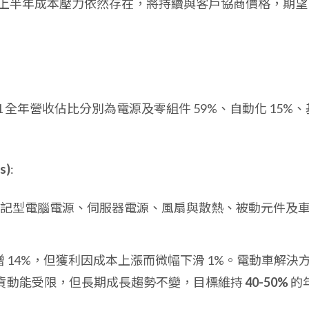
上半年成本壓力依然存在，將持續與客戶協商價格，期望
 全年營收佔比分別為電源及零組件 59%、自動化 15%、
s)
:
與筆記型電腦電源、伺服器電源、風扇與散熱、被動元件及
收年增 14%，但獲利因成本上漲而微幅下滑 1%。電動車解決
貨動能受限，但長期成長趨勢不變，目標維持
40-50%
的