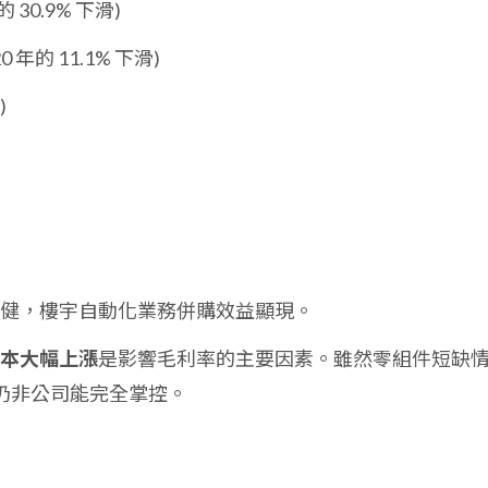
的 30.9% 下滑)
0 年的 11.1% 下滑)
)
)
求穩健，樓宇自動化業務併購效益顯現。
本大幅上漲
是影響毛利率的主要因素。雖然零組件短缺
仍非公司能完全掌控。