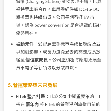
電樁 (Charging Station) 業務表現不錯，已與
福特等車廠合作。車用零組件如 DC-to-DC
轉換器也持續出貨。公司長期看好 EV 市
場，認為 power conversion 是台達電的核心
優勢所在。
被動元件
：受智慧型手機市場成長趨緩及競
爭加劇影響，成長力道從過去的高速成長放
緩至
個位數成長
。公司正積極將應用拓展至
汽車電子等新領域以分散風險。
5. 營運策略與未來發展
Eltek 整合計畫
：此為公司中期重要策略。目
標在
兩年內
將 Eltek 的營業淨利率從目前的