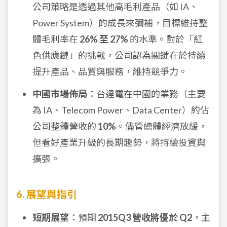
公司策略是透過其他高毛利產品（如 IA、
Power System）的成長來彌補，目標維持整
體毛利率在
26% 至 27%
的水準。對於「紅
色供應鏈」的挑戰，公司認為關鍵在於持續
提升產品、品質與服務，維持競爭力。
中國市場佈局
：台達電在中國的業務（主要
為 IA、Telecom Power、Data Center）約佔
公司整體營收的
10%
。儘管總體經濟放緩，
但看好產業升級的長期趨勢，將持續投資與
擴張。
6. 展望與指引
短期展望
：預期
2015Q3 營收將優於 Q2
，主