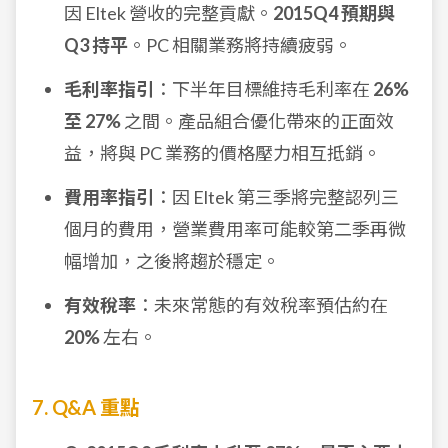
因 Eltek 營收的完整貢獻。
2015Q4 預期與
Q3 持平
。PC 相關業務將持續疲弱。
毛利率指引
：下半年目標維持毛利率在
26%
至 27%
之間。產品組合優化帶來的正面效
益，將與 PC 業務的價格壓力相互抵銷。
費用率指引
：因 Eltek 第三季將完整認列三
個月的費用，營業費用率可能較第二季再微
幅增加，之後將趨於穩定。
有效稅率
：未來常態的有效稅率預估約在
20%
左右。
7. Q&A 重點