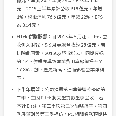
億元
，季減 2%，年減 28%，EPS 為
1.55
元
。2015 上半年累計營收
919 億元
，年增
1%，稅後淨利
76.6 億元
，年減 22%，EPS
為
3.14 元
。
Eltek 併購影響
：自 2015 年 5 月起，Eltek 營
收併入財報，5-6 月貢獻營收約
28 億元
。若
排除此因素，2015Q2 營收較去年同期衰退
約 1%。併購亦導致營業費用率顯著提升至
17.3%
，創下歷史新高，進而影響營業淨利
率。
下半年展望
：公司預期第三季營運將優於第
二季，主因 Eltek 將完整貢獻整季營收。若
不計 Eltek，第三季與第二季約略持平。第四
季展望則與第三季相仿。PC 相關業務預期持