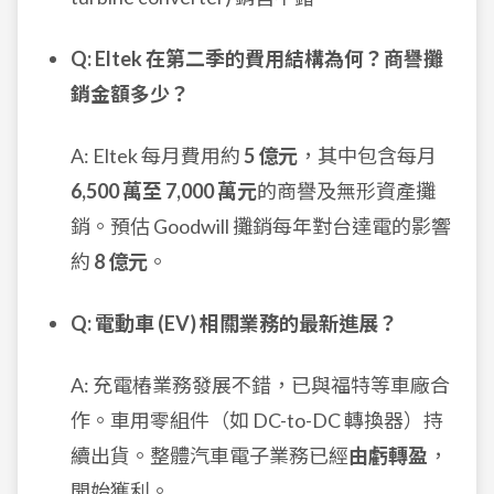
Q: Eltek 在第二季的費用結構為何？商譽攤
銷金額多少？
A: Eltek 每月費用約
5 億元
，其中包含每月
6,500 萬至 7,000 萬元
的商譽及無形資產攤
銷。預估 Goodwill 攤銷每年對台達電的影響
約
8 億元
。
Q: 電動車 (EV) 相關業務的最新進展？
A: 充電樁業務發展不錯，已與福特等車廠合
作。車用零組件（如 DC-to-DC 轉換器）持
續出貨。整體汽車電子業務已經
由虧轉盈
，
開始獲利。