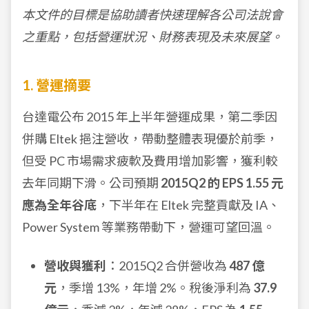
本文件的目標是協助讀者快速理解各公司法說會
之重點，包括營運狀況、財務表現及未來展望。
1. 營運摘要
台達電公布 2015 年上半年營運成果，第二季因
併購 Eltek 挹注營收，帶動整體表現優於前季，
但受 PC 市場需求疲軟及費用增加影響，獲利較
去年同期下滑。公司預期
2015Q2 的 EPS 1.55 元
應為全年谷底
，下半年在 Eltek 完整貢獻及 IA、
Power System 等業務帶動下，營運可望回溫。
營收與獲利
：2015Q2 合併營收為
487 億
元
，季增 13%，年增 2%。稅後淨利為
37.9