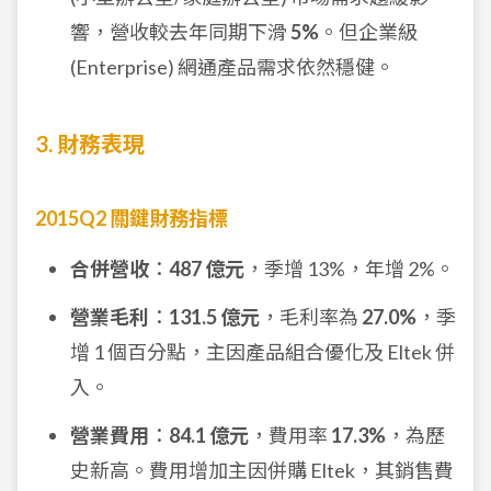
響，營收較去年同期下滑
5%
。但企業級
(Enterprise) 網通產品需求依然穩健。
3. 財務表現
2015Q2 關鍵財務指標
合併營收
：
487 億元
，季增 13%，年增 2%。
營業毛利
：
131.5 億元
，毛利率為
27.0%
，季
增 1 個百分點，主因產品組合優化及 Eltek 併
入。
營業費用
：
84.1 億元
，費用率
17.3%
，為歷
史新高。費用增加主因併購 Eltek，其銷售費