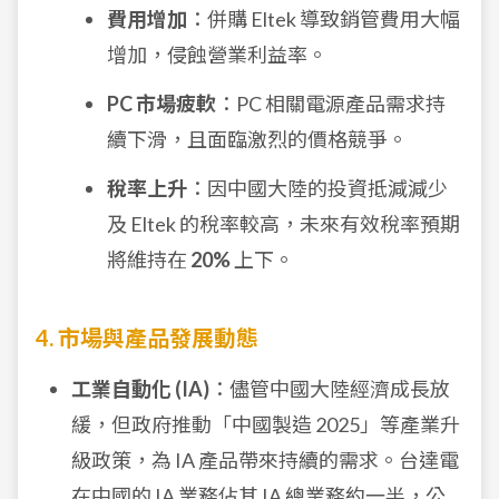
費用增加
：併購 Eltek 導致銷管費用大幅
增加，侵蝕營業利益率。
PC 市場疲軟
：PC 相關電源產品需求持
續下滑，且面臨激烈的價格競爭。
稅率上升
：因中國大陸的投資抵減減少
及 Eltek 的稅率較高，未來有效稅率預期
將維持在
20%
上下。
4. 市場與產品發展動態
工業自動化 (IA)
：儘管中國大陸經濟成長放
緩，但政府推動「中國製造 2025」等產業升
級政策，為 IA 產品帶來持續的需求。台達電
在中國的 IA 業務佔其 IA 總業務約一半，公