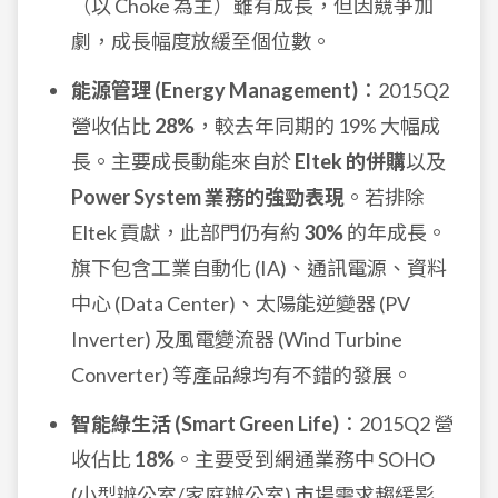
（以 Choke 為主）雖有成長，但因競爭加
劇，成長幅度放緩至個位數。
能源管理 (Energy Management)
：2015Q2
營收佔比
28%
，較去年同期的 19% 大幅成
長。主要成長動能來自於
Eltek 的併購
以及
Power System 業務的強勁表現
。若排除
Eltek 貢獻，此部門仍有約
30%
的年成長。
旗下包含工業自動化 (IA)、通訊電源、資料
中心 (Data Center)、太陽能逆變器 (PV
Inverter) 及風電變流器 (Wind Turbine
Converter) 等產品線均有不錯的發展。
智能綠生活 (Smart Green Life)
：2015Q2 營
收佔比
18%
。主要受到網通業務中 SOHO
(小型辦公室/家庭辦公室) 市場需求趨緩影