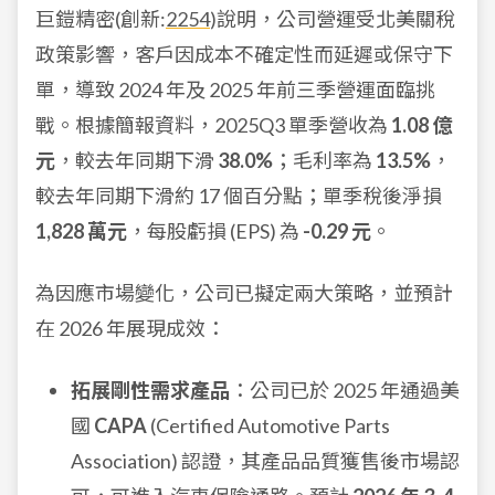
巨鎧精密(創新:
2254
)說明，公司營運受北美關稅
政策影響，客戶因成本不確定性而延遲或保守下
單，導致 2024 年及 2025 年前三季營運面臨挑
戰。根據簡報資料，2025Q3 單季營收為
1.08 億
元
，較去年同期下滑
38.0%
；毛利率為
13.5%
，
較去年同期下滑約 17 個百分點；單季稅後淨損
1,828 萬元
，每股虧損 (EPS) 為
-0.29 元
。
為因應市場變化，公司已擬定兩大策略，並預計
在 2026 年展現成效：
拓展剛性需求產品
：公司已於 2025 年通過美
國
CAPA
(Certified Automotive Parts
Association) 認證，其產品品質獲售後市場認