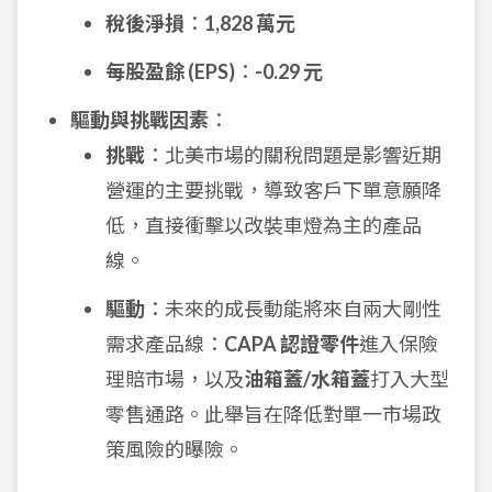
稅後淨損
：
1,828 萬元
每股盈餘 (EPS)
：
-0.29 元
驅動與挑戰因素
：
挑戰
：北美市場的關稅問題是影響近期
營運的主要挑戰，導致客戶下單意願降
低，直接衝擊以改裝車燈為主的產品
線。
驅動
：未來的成長動能將來自兩大剛性
需求產品線：
CAPA 認證零件
進入保險
理賠市場，以及
油箱蓋/水箱蓋
打入大型
零售通路。此舉旨在降低對單一市場政
策風險的曝險。