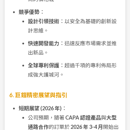
競爭優勢
：
設計引領技術
：以安全為基礎的創新設
計思維。
快速開發能力
：迅速反應市場需求並推
出新品。
全球專利保護
：超過千項的專利佈局形
成強大護城河。
6. 巨鎧精密展望與指引
短期展望 (2026 年)
：
公司預期，隨著
CAPA 認證產品
與
大型
通路合作
的訂單於
2026 年 3-4 月
開始出