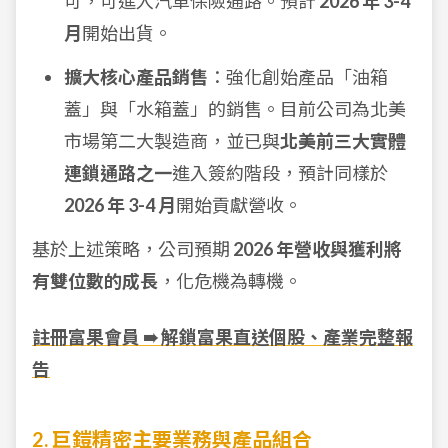
可，可進入汽車保險通路。預計
2026 年 3-4
月
開始出貨。
擴大核心產品銷售
：強化創始產品「油箱
蓋」與「水箱蓋」的銷售。目前公司為北美
市場第二大製造商，並已與
北美前三大實體
連鎖通路之一
進入簽約階段，預計同樣於
2026 年 3-4 月
開始貢獻營收。
基於上述策略，公司預期
2026 年營收與獲利將
有雙位數的成長
，化危機為轉機。
註冊富果會員 ➠ 解鎖富果直送個股、產業完整報
告
2. 巨鎧精密主要業務與產品組合