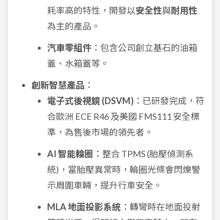
耗率高的特性，開發以
安全性
與
耐用性
為主的產品。
汽車零組件
：包含公司創立基石的油箱
蓋、水箱蓋等。
創新智慧產品
：
電子式後視鏡 (DSVM)
：已研發完成，符
合歐洲 ECE R46 及美國 FMS111 安全標
準，為售後市場的領先者。
AI 智能輪圈
：整合 TPMS (胎壓偵測系
統)，當胎壓異常時，輪圈光條會閃爍警
示周圍車輛，提升行車安全。
MLA 地面投影系統
：轉彎時在地面投射