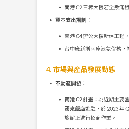
南港 C2 三棟大樓若全數
資本支出規劃
：
南港 C4 辦公大樓新建工
台中廠新增兩座液氨儲槽，
4. 市場與產品發展動態
不動產開發
：
南港 C2 計畫
：為近期主要營
漢來飯店
進駐，於 2023 年
旅館正進行招商作業。