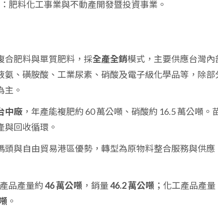
：肥料化工事業與不動產開發暨投資事業。
複合肥料與單質肥料，採
全產全銷
模式，主要供應台灣內
液氨、磺胺酸、工業尿素、硝酸及電子級化學品等，除部
為主。
台中廠
，年產能複肥約 60 萬公噸、硝酸約 16.5 萬公噸。
產與回收循環。
碼頭與自由貿易港區優勢，轉型為原物料整合服務與供應
料產品產量約
46 萬公噸
，銷量
46.2 萬公噸
；化工產品產量
公噸
。