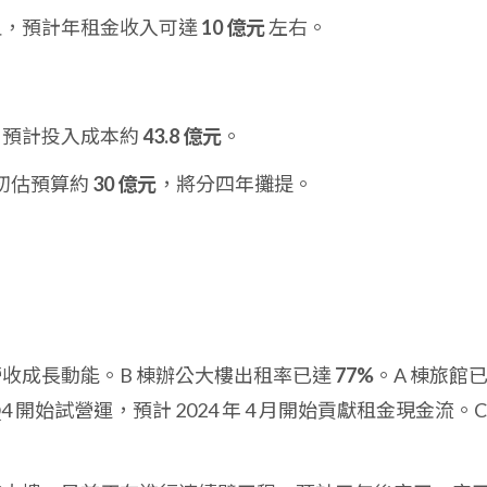
滿租，預計年租金收入可達
10 億元
左右。
程，預計投入成本約
43.8 億元
。
初估預算約
30 億元
，將分四年攤提。
收成長動能。B 棟辦公大樓出租率已達
77%
。A 棟旅館
 Q4 開始試營運，預計 2024 年 4 月開始貢獻租金現金流。C