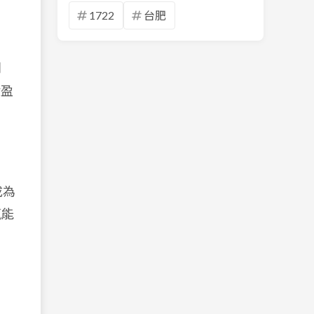
1722
台肥
利
股盈
成為
氫能