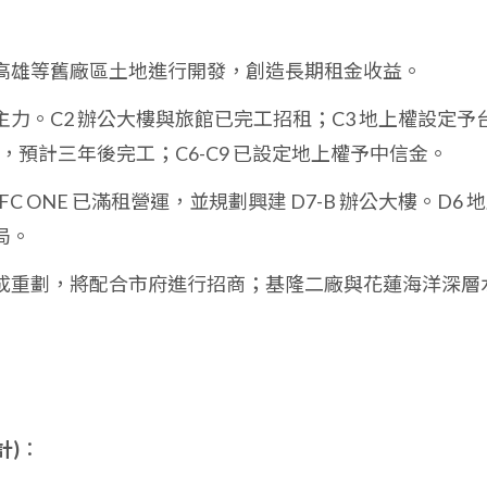
高雄等舊廠區土地進行開發，創造長期租金收益。
力。C2 辦公大樓與旅館已完工招租；C3 地上權設定予
，預計三年後完工；C6-C9 已設定地上權予中信金。
TFC ONE 已滿租營運，並規劃興建 D7-B 辦公大樓。D6 
局。
成重劃，將配合市府進行招商；基隆二廠與花蓮海洋深層
計)
：