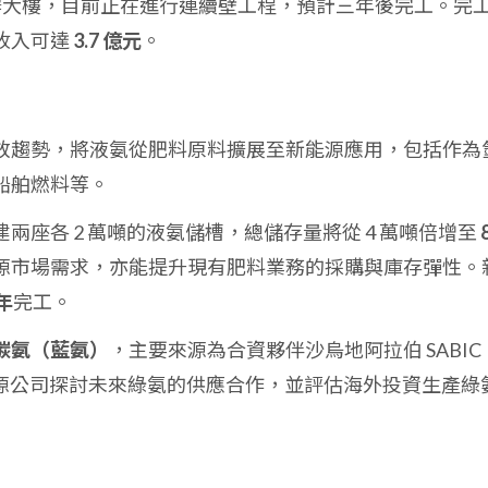
辦大樓，目前正在進行連續壁工程，預計三年後完工。完
收入可達
3.7 億元
。
放趨勢，將液氨從肥料原料擴展至新能源應用，包括作為
船舶燃料等。
兩座各 2 萬噸的液氨儲槽，總儲存量將從 4 萬噸倍增至
源市場需求，亦能提升現有肥料業務的採購與庫存彈性。
 年
完工。
碳氨（藍氨）
，主要來源為合資夥伴沙烏地阿拉伯 SABIC
際能源公司探討未來綠氨的供應合作，並評估海外投資生產綠