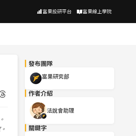
富果投研平台
富果線上學院
發布團隊
富果研究部
作者介紹
法說會助理
。
關鍵字
望。