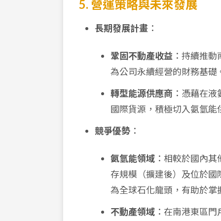
5. 營運策略與未來發展
長期發展計畫
：
鞏固不動產收益
：持續推動
為公司永續經營的財務基礎
轉型能源供應商
：憑藉在液
國際貨源，積極切入氨氫能
競爭優勢
：
氨氫能領域
：相較於國內其
存規模（擴建後）及位於國際
為全球石化龍頭，有助於掌
不動產領域
：在南港東區門