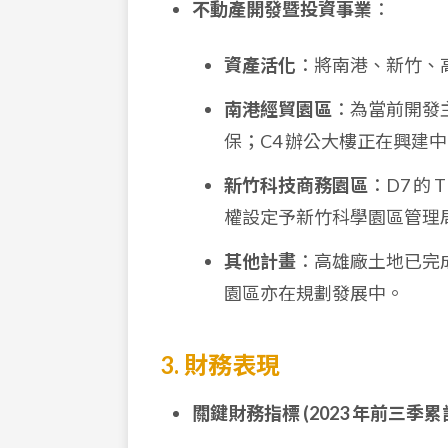
不動產開發暨投資事業
：
資產活化
：將南港、新竹、
南港經貿園區
：為當前開發主
保；C4 辦公大樓正在興建中
新竹科技商務園區
：D7 的 
權設定予新竹科學園區管理
其他計畫
：高雄廠土地已完
園區亦在規劃發展中。
3. 財務表現
關鍵財務指標 (2023 年前三季累