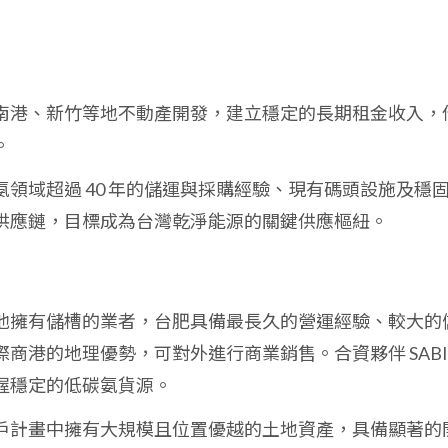
南港、新竹等地不動產開發，建立穩定的長期租金收入，
。
氨領域超過 40 年的儲運與採購經驗、現有碼頭設施及穩
供應鏈，目標成為台灣乾淨能源的關鍵供應樞紐。
他擁有儲槽的業者，台肥具備最長久的營運經驗、較大的
商港的地理優勢，可對外進行商業銷售。合資夥伴 SABI
握穩定的低碳氨貨源。
戶計畫中擁有大規模且位置優越的土地資產，具備顯著的