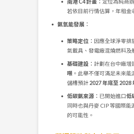
南港 C4 計畫
：定位為純商
若依目前行情估算，年租金
氨氫能發展
：
策略定位
：因應全球淨零排
氣載具、發電廠混燒燃料及
基礎建設
：計劃在台中廠增建
噸
。此舉不僅可滿足未來能
儲槽預計
2027 年底至 2028
低碳氨來源
：已開始進口
低
同時也與丹麥 CIP 等國
的可能性。