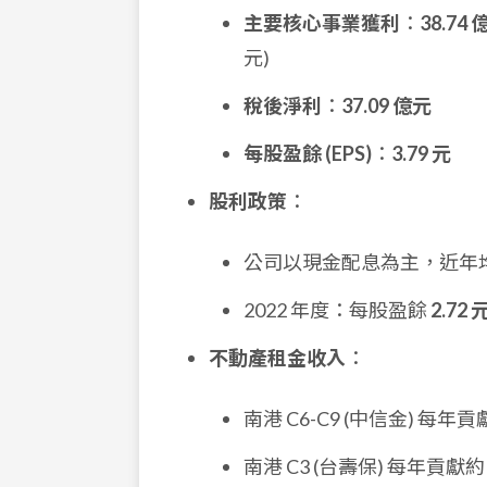
主要核心事業獲利
：
38.74
元)
稅後淨利
：
37.09 億元
每股盈餘 (EPS)
：
3.79 元
股利政策
：
公司以現金配息為主，近年
2022 年度：每股盈餘
2.72 
不動產租金收入
：
南港 C6-C9 (中信金) 每年
南港 C3 (台壽保) 每年貢獻