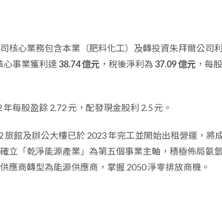
司核心業務包含本業（肥料化工）及轉投資朱拜爾公司
要核心事業獲利達
38.74 億元
，稅後淨利為
37.09 億元
，每
每股盈餘 2.72 元，配發現金股利 2.5 元。
 旅館及辦公大樓已於 2023 年完工並開始出租營運，將
確立「乾淨能源產業」為第五個事業主軸，積極佈局氨
應商轉型為能源供應商，掌握 2050 淨零排放商機。