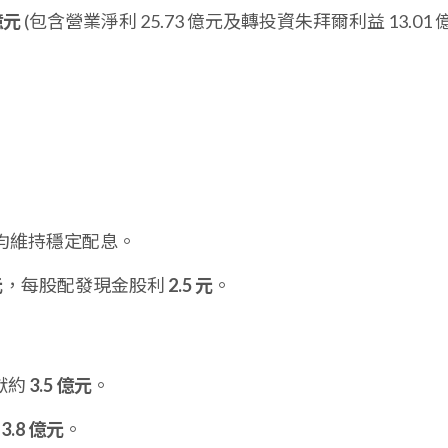
 億元
(包含營業淨利 25.73 億元及轉投資朱拜爾利益 13.01 
均維持穩定配息。
元
，每股配發現金股利
2.5 元
。
貢獻約
3.5 億元
。
約
3.8 億元
。