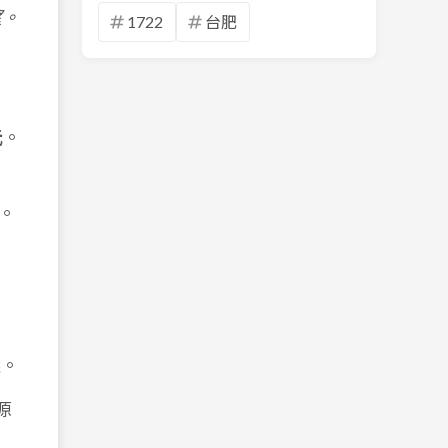
望。
1722
台肥
元
。
。
眼。
源