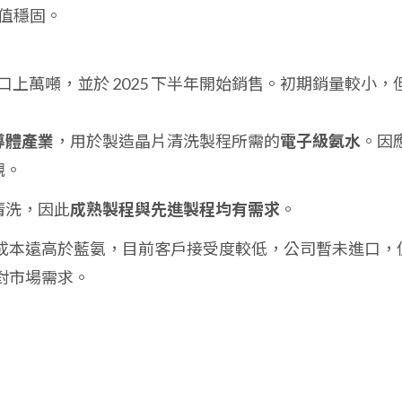
值穩固。
口上萬噸，並於 2025 下半年開始銷售。初期銷量較小，
導體產業
，用於製造晶片清洗製程所需的
電子級氨水
。因
觀。
清洗，因此
成熟製程與先進製程均有需求
。
成本遠高於藍氨，目前客戶接受度較低，公司暫未進口，
對市場需求。