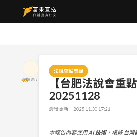
法說會備忘錄
【台肥法說會重點
閱讀進度
0
%
20251128
最後更新：
2025.11.30 17:21
本報告內容使用
AI 技術
，根據
台灣