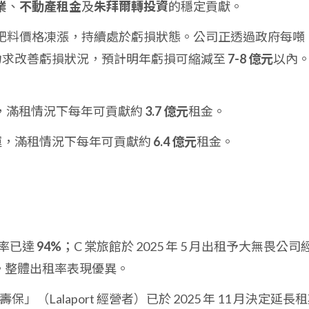
業
、
不動產租金
及
朱拜爾轉投資
的穩定貢獻。
肥料價格凍漲，持續處於虧損狀態。公司正透過政府每噸
助，力求改善虧損狀況，預計明年虧損可縮減至
7-8 億元
以內
營運，滿租情況下每年可貢獻約
3.7 億元
租金。
年營運，滿租情況下每年可貢獻約
6.4 億元
租金。
駐率已達
94%
；C 棠旅館於 2025 年 5 月出租予大無畏公司
。整體出租率表現優異。
」（Lalaport 經營者）已於 2025 年 11 月決定延長