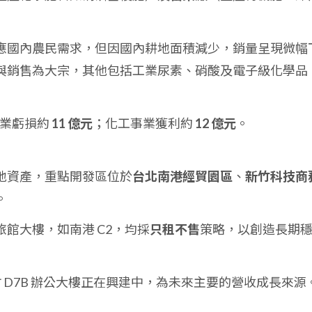
應國內農民需求，但因國內耕地面積減少，銷量呈現微幅
與銷售為大宗，其他包括工業尿素、硝酸及電子級化學品
本業虧損約
11 億元
；化工事業獲利約
12 億元
。
地資產，重點開發區位於
台北南港經貿園區
、
新竹科技商
。
館大樓，如南港 C2，均採
只租不售
策略，以創造長期
新竹 D7B 辦公大樓正在興建中，為未來主要的營收成長來源