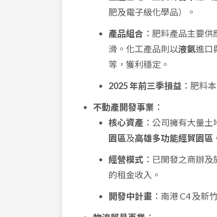
肥及電子級化學品）。
產品組合
：肥料產品主要供
滑。化工產品則以
液氨
進口
等，獲利穩定。
2025 年前三季損益
：肥料
不動產開發事業
：
核心資產
：公司擁有大量土
園區
及
高雄多功能經貿園區
經營模式
：已開發之商辦及旅
的租金收入。
開發中計畫
：南港 C4 及