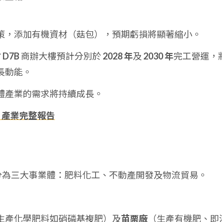
策，添加有機資材（菇包），預期虧損將顯著縮小。
竹
D7B
商辦大樓預計分別於
2028 年
及
2030 年
完工營運，
長動能。
體產業的需求將持續成長。
、產業完整報告
分為三大事業體：肥料化工、不動產開發及物流貿易。
生產化學肥料如硝磷基複肥）及
苗栗廠
（生產有機肥、即