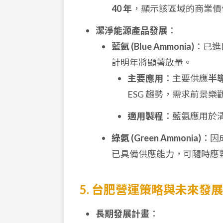
40 年
，顯示該區域的商業價
潔淨能源產品發展
：
藍氨 (Blue Ammonia)
：已進
計明年將顯著放量。
主要應用
：主要供應
半
ESG 趨勢，需求前景樂
適用製程
：藍氨應用於
綠氨 (Green Ammonia)
：因
已具備供應能力，可隨時應
5. 台肥營運策略與未來發展
長期發展計畫
：