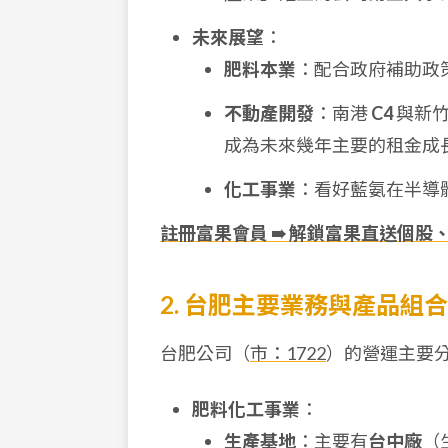
未來展望
：
肥料本業
：配合政府補助政
不動產開發
：南港
C4
與新
成為未來幾年主要的租金成
化工事業
：看好藍氨在半導
註冊富果會員 ➠ 解鎖富果直送個股
2. 台肥主要業務與產品組合
台肥公司（
市：1722
）的營運主要
肥料化工事業
：
生產基地
：主要有
台中廠
（