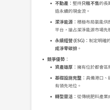
不動產
：堅持
只租不售
的長
造永續的現金流。
潔淨能源
：積極布局氨能供
平台，搶占潔淨能源市場先
永續經營 (ESG)
：制定明確
成淨零碳排
。
競爭優勢
：
資產雄厚
：擁有位於都會區
基礎設施完整
：具備港口、
有領先地位。
轉型靈活
：從傳統肥料產業