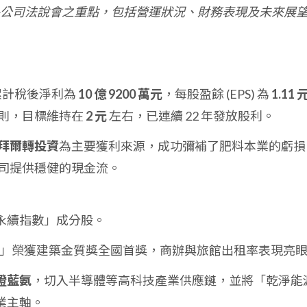
公司法說會之重點，包括營運狀況、財務表現及未來展
累計稅後淨利為
10 億 9200 萬元
，每股盈餘 (EPS) 為
1.11 
則，目標維持在
2 元
左右，已連續 22 年發放股利。
拜爾轉投資
為主要獲利來源，成功彌補了肥料本業的虧損
司提供穩健的現金流。
永續指數」成分股。
雙珠」榮獲建築金質獎全國首獎，商辦與旅館出租率表現亮
證藍氨
，切入半導體等高科技產業供應鏈，並將「乾淨能
業主軸。