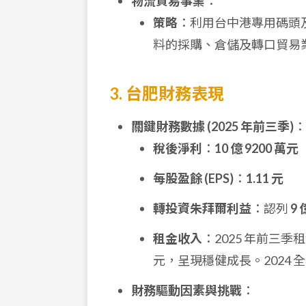
物流貿易事業
：
策略
：利用台中港專用碼頭
料的採購、倉儲及轉口貿易
3. 台肥財務表現
關鍵財務數據 (2025 年前三季)
：
稅後淨利
：
10 億 9200 萬元
每股盈餘 (EPS)
：
1.11 元
轉投資朱拜爾利益
：認列
9 
租金收入
：2025 年前三季
元，呈現穩健成長。2024 全
財務驅動因素與挑戰
：