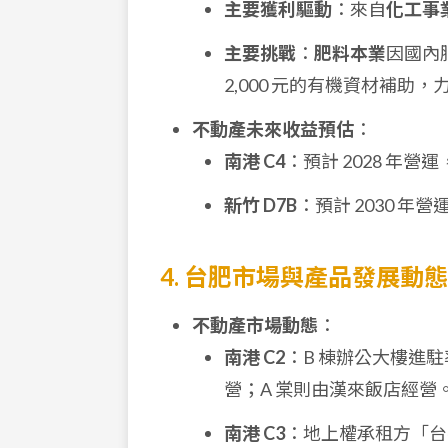
主要獲利驅動
：來自
化工事
主要挑戰
：
肥料本業
因國內
2,000 元的有機資材補
不動產未來收益預估
：
南港 C4
：預計 2028 年
新竹 D7B
：預計 2030 
4. 台肥市場與產品發展動態
不動產市場動態
：
南港 C2
：B 棟辦公大樓進
營；A 棠則由漢來飯店經營
南港 C3
：地上權承租方「台壽保