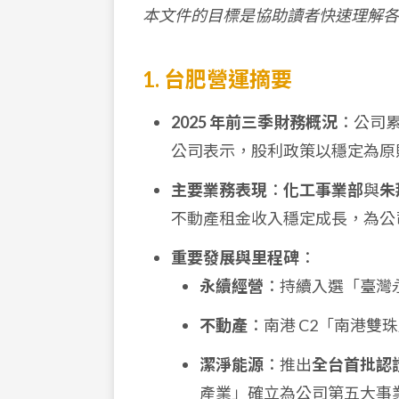
本文件的目標是協助讀者快速理解各
1. 台肥營運摘要
2025 年前三季財務概況
：公司
公司表示，股利政策以穩定為原
主要業務表現
：
化工事業部
與
朱
不動產租金收入穩定成長，為公
重要發展與里程碑
：
永續經營
：持續入選「臺灣
不動產
：南港 C2「南港
潔淨能源
：推出
全台首批認
產業」確立為公司第五大事