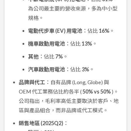
為公司最主要的營收來源，多為中小型
規格。
電動代步車 (EV) 用電池
：佔比
16%
。
機車啟動用電池
：佔比
13%
。
其他
：佔比
7%
。
汽車啟動用電池
：佔比
3%
。
品牌與代工
：自有品牌 (Long, Globe) 與
OEM 代工業務佔比約各半 (
50% vs 50%
)。
公司指出，毛利率高低主要取決於客戶、地
區與產品組合，而非品牌或代工模式。
銷售地區 (2025Q2)
：