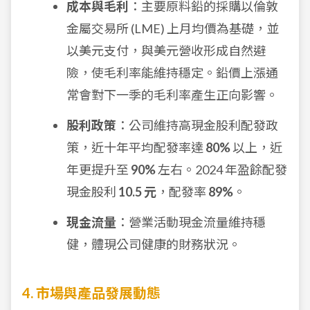
成本與毛利
：主要原料鉛的採購以倫敦
金屬交易所 (LME) 上月均價為基礎，並
以美元支付，與美元營收形成自然避
險，使毛利率能維持穩定。鉛價上漲通
常會對下一季的毛利率產生正向影響。
股利政策
：公司維持高現金股利配發政
策，近十年平均配發率達
80%
以上，近
年更提升至
90%
左右。2024 年盈餘配發
現金股利
10.5 元
，配發率
89%
。
現金流量
：營業活動現金流量維持穩
健，體現公司健康的財務狀況。
4. 市場與產品發展動態