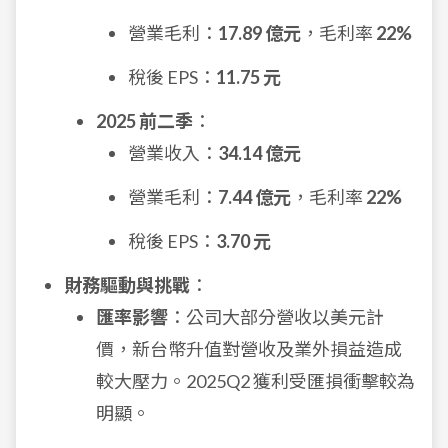
營業毛利：
17.89 億元
，毛利率
22%
稅後 EPS：
11.75 元
2025 前二季
：
營業收入：
34.14 億元
營業毛利：
7.44 億元
，毛利率
22%
稅後 EPS：
3.70 元
財務驅動與挑戰
：
匯率影響
：公司大部分營收以美元計
價，新台幣升值對營收及業外損益造成
較大壓力。2025Q2 獲利受匯損衝擊較為
明顯。