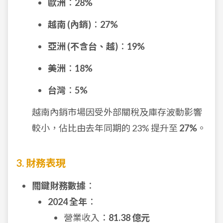
歐洲
：
28%
越南 (內銷)
：
27%
亞洲 (不含台、越)
：
19%
美洲
：
18%
台灣
：
5%
越南內銷市場因受外部關稅及庫存波動影響
較小，佔比由去年同期的 23% 提升至
27%
。
3. 財務表現
關鍵財務數據
：
2024 全年
：
營業收入：
81.38 億元