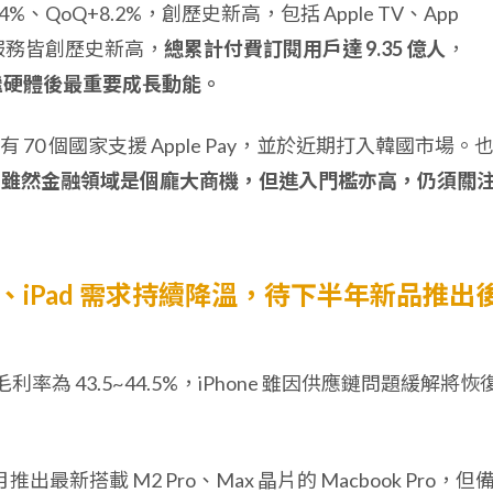
6.4%、QoQ+8.2%，創歷史新高，包括 Apple TV、App
ay 等服務皆創歷史新高，
總累計付費訂閱用戶達 9.35 億人
，
繼硬體後最重要成長動能。
0 個國家支援 Apple Pay，並於近期打入韓國市場。
，雖然金融領域是個龐大商機，但進入門檻亦高，仍須關
、Mac、iPad 需求持續降溫，待下半年新品推出
%，毛利率為 43.5~44.5%，iPhone 雖因供應鏈問題緩解將恢
。
出最新搭載 M2 Pro、Max 晶片的 Macbook Pro，但