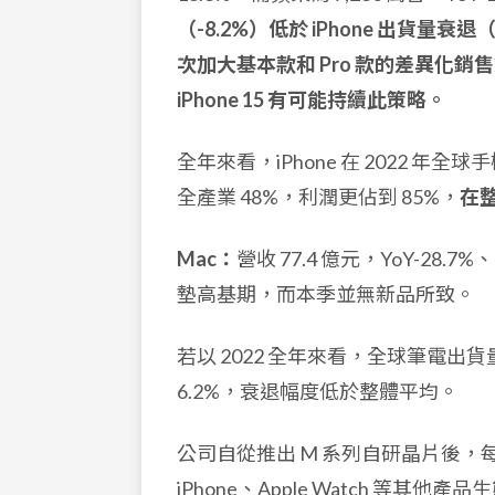
（-8.2%）低於 iPhone 出貨量衰退（
次加大基本款和 Pro 款的差異化銷售
iPhone 15 有可能持續此策略。
全年來看，iPhone 在 2022 年全
全產業 48%，利潤更佔到 85%，
在整
Mac：
營收 77.4 億元，YoY-28.7%
墊高基期，而本季並無新品所致。
若以 2022 全年來看，全球筆電出貨量為 
6.2%，衰退幅度低於整體平均。
公司自從推出 M 系列自研晶片後
iPhone、Apple Watch 等其他