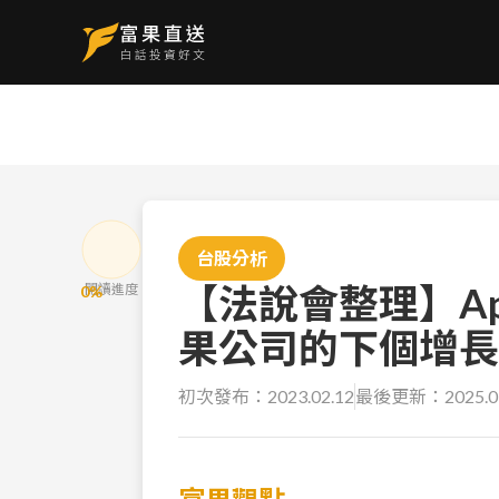
台股分析
【法說會整理】Ap
閱讀進度
0
%
果公司的下個增長
初次發布：
2023.02.12
最後更新：
2025.0