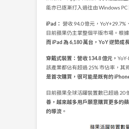
能亦已逐漸打入過往由 Windows 
iPad：
營收 94.0 億元，YoY+29.7
目前蘋果仍主掌整個平版市場。根據 IDC
而 iPad 為 6,180 萬台，YoY 逆勢
穿戴式裝置：
營收 134.8 億元，
YoY
該產業都佔有超過 25% 市佔率，其
是首次購買，很可能是既有的 iPho
目前蘋果全球活躍裝置數已超過 20 億台
善，越來越多用戶願意購買更多的蘋
的導流。