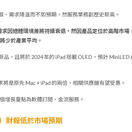
應鏈受限、需求降溫而不如預期，然服務業務創歷史新高。
需求因總體環境差將持續衰退，然因產品定位於高階市場
將少於產業平均。
 新品，且將於 2024 年的 iPad 搭載 OLED，預計 MiniLED
-C，需求將是原先 Mac + iPad 的兩倍，相關供應鏈有望受惠。
下個增長重點為軟體訂閱、金流服務。
2Q4）財報低於市場預期