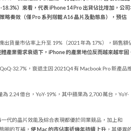
-18.3%）來看，代表 iPhone 14 Pro 出貨佔比增加，公
策略奏效（僅 Pro 系列搭載 A16 晶片及動態島），預估
球手機出貨量市佔率上升至 19%（2021 年為 17%），銷售額
體產業需求衰退下，iPhone 的產業地位反而越來越牢固
、QoQ-32.7%，衰退主因 2021Q4 有 Macbook Pro 新產
2.24 億台，YoY-19%，其中蘋果為 2,700 萬台，YoY-
，每一代的晶片效能及綜合表現都優於同業競品，加上和
產品生態圈的互補，
使 Mac 的市佔率近幾年持續上升
，其優異