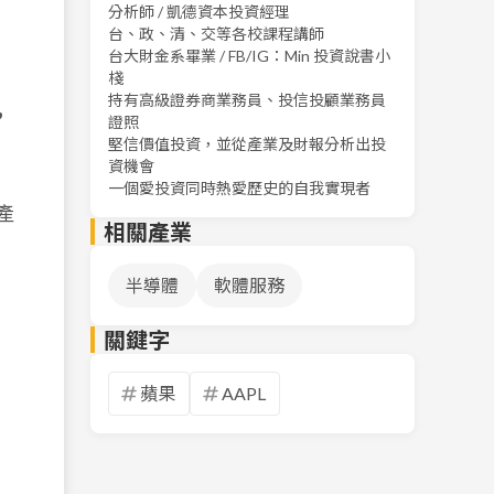
分析師 / 凱德資本投資經理
台、政、清、交等各校課程講師
台大財金系畢業 / FB/IG：Min 投資說書小
棧
持有高級證券商業務員、投信投顧業務員
，
證照
堅信價值投資，並從產業及財報分析出投
資機會
一個愛投資同時熱愛歷史的自我實現者
 產
相關產業
半導體
軟體服務
關鍵字
蘋果
AAPL