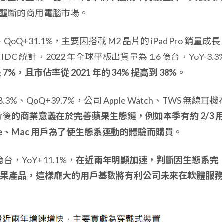
PC 壟斷的商用電腦市場。
%、QoQ+31.1%，主要因搭載 M2 晶片的 iPad Pro 銷量成
 統計，2022 年全球平板出貨量為 1.6 億台，YoY-3.3
成長 7%，且市佔率從 2021 年的 34% 提高到 38%。
-8.3%、QoQ+39.7%，公司 Apple Watch、TWS 無線耳機
背後
的商業意義在於完善蘋果生態鏈，例如本季有約 2/3 
ne、Mac 用戶為了使生態系連動的體驗而購買。
，YoY+11.1%，
在近兩年明顯加速，判斷因生態系完
果產品，這樣龐大的用戶基數將有利公司未來在軟體服