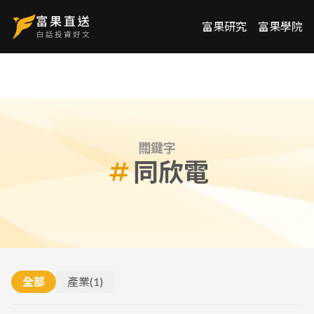
富果研究
富果學院
關鍵字
同欣電
全部
產業
(
1
)