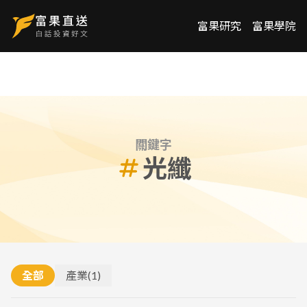
富果研究
富果學院
關鍵字
光纖
全部
產業
(
1
)