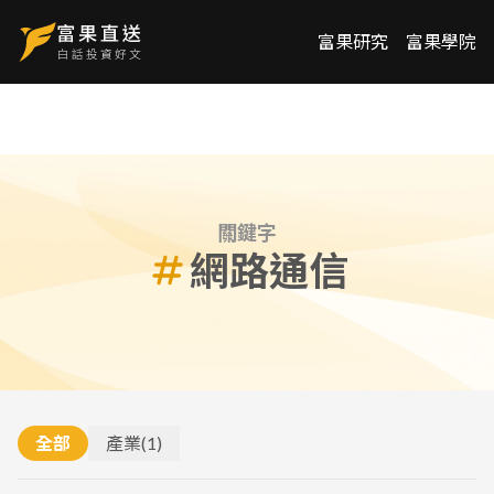
富果研究
富果學院
關鍵字
網路通信
全部
產業
(
1
)