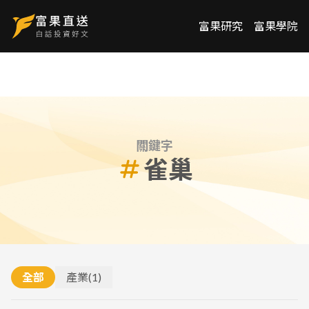
富果研究
富果學院
關鍵字
雀巢
全部
產業
(
1
)